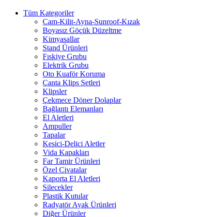
Tüm Kategoriler
Cam-Kilit-Ayna-Sunroof-Kızak
Boyasız Göçük Düzeltme
Kimyasallar
Stand Ürünleri
Fıskiye Grubu
Elektrik Grubu
Oto Kuaför Koruma
Çanta Klips Setleri
Klipsler
Çekmece Döner Dolaplar
Bağlantı Elemanları
El Aletleri
Ampuller
Tapalar
Kesici-Delici Aletler
Vida Kapakları
Far Tamir Ürünleri
Özel Civatalar
Kaporta El Aletleri
Silecekler
Plastik Kutular
Radyatör Ayak Ürünleri
Diğer Ürünler