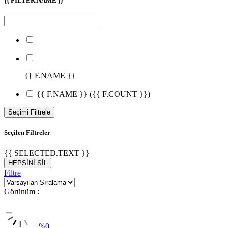
{{ FILTER.NAME }}
{{ F.NAME }}
{{ F.NAME }}
({{ F.COUNT }})
Seçimi Filtrele
Seçilen Filtreler
{{ SELECTED.TEXT }}
HEPSİNİ SİL
Filtre
Görünüm :
%
0