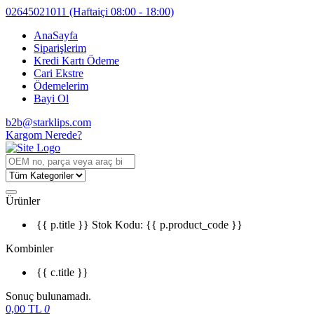
02645021011
(Haftaiçi 08:00 - 18:00)
AnaSayfa
Siparişlerim
Kredi Kartı Ödeme
Cari Ekstre
Ödemelerim
Bayi Ol
b2b@starklips.com
Kargom Nerede?
Ürünler
{{ p.title }}
Stok Kodu: {{ p.product_code }}
Kombinler
{{ c.title }}
Sonuç bulunamadı.
0,00
TL
0