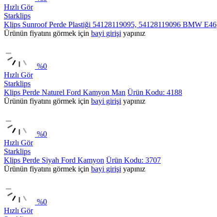
Hızlı Gör
Starklips
Klips Sunroof Perde Plastiği 54128119095, 54128119096 BMW E46
Ürünün fiyatını görmek için
bayi girişi
yapınız
%
0
Hızlı Gör
Starklips
Klips Perde Naturel Ford Kamyon Man
Ürün Kodu: 4188
Ürünün fiyatını görmek için
bayi girişi
yapınız
%
0
Hızlı Gör
Starklips
Klips Perde Siyah Ford Kamyon
Ürün Kodu: 3707
Ürünün fiyatını görmek için
bayi girişi
yapınız
%
0
Hızlı Gör