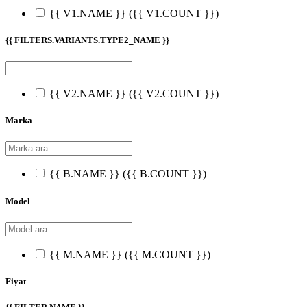
{{ V1.NAME }}
({{ V1.COUNT }})
{{ FILTERS.VARIANTS.TYPE2_NAME }}
{{ V2.NAME }}
({{ V2.COUNT }})
Marka
{{ B.NAME }}
({{ B.COUNT }})
Model
{{ M.NAME }}
({{ M.COUNT }})
Fiyat