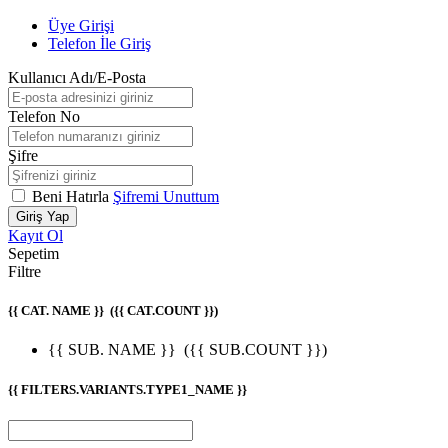
Üye Girişi
Telefon İle Giriş
Kullanıcı Adı/E-Posta
Telefon No
Şifre
Beni Hatırla
Şifremi Unuttum
Giriş Yap
Kayıt Ol
Sepetim
Filtre
{{ CAT. NAME }}
({{ CAT.COUNT }})
{{ SUB. NAME }}
({{ SUB.COUNT }})
{{ FILTERS.VARIANTS.TYPE1_NAME }}