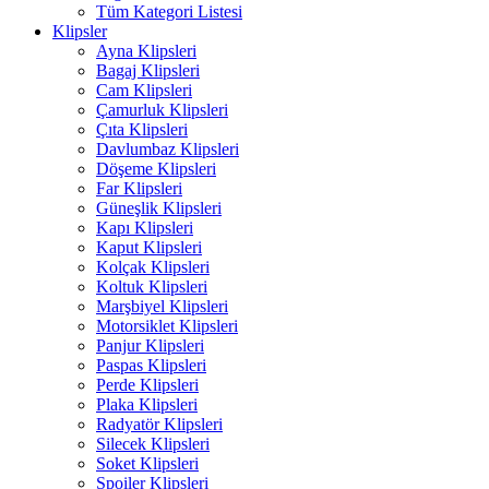
Tüm Kategori Listesi
Klipsler
Ayna Klipsleri
Bagaj Klipsleri
Cam Klipsleri
Çamurluk Klipsleri
Çıta Klipsleri
Davlumbaz Klipsleri
Döşeme Klipsleri
Far Klipsleri
Güneşlik Klipsleri
Kapı Klipsleri
Kaput Klipsleri
Kolçak Klipsleri
Koltuk Klipsleri
Marşbiyel Klipsleri
Motorsiklet Klipsleri
Panjur Klipsleri
Paspas Klipsleri
Perde Klipsleri
Plaka Klipsleri
Radyatör Klipsleri
Silecek Klipsleri
Soket Klipsleri
Spoiler Klipsleri