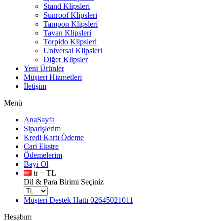
Stand Klipsleri
Sunroof Klipsleri
Tampon Klipsleri
Tavan Klipsleri
Torpido Klipsleri
Universal Klipsleri
Diğer Klipsler
Yeni Ürünler
Müşteri Hizmetleri
İletişim
Menü
AnaSayfa
Siparişlerim
Kredi Kartı Ödeme
Cari Ekstre
Ödemelerim
Bayi Ol
tr − TL
Dil & Para Birimi Seçiniz
Müşteri Destek Hattı
02645021011
Hesabım