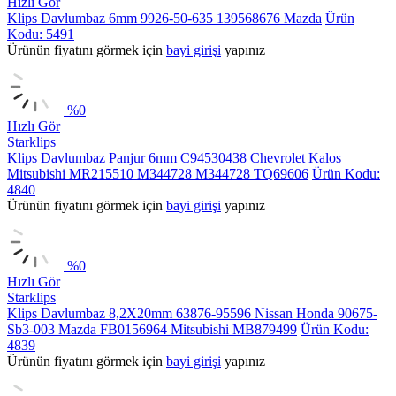
Hızlı Gör
Klips Davlumbaz 6mm 9926-50-635 139568676 Mazda
Ürün
Kodu: 5491
Ürünün fiyatını görmek için
bayi girişi
yapınız
%
0
Hızlı Gör
Starklips
Klips Davlumbaz Panjur 6mm C94530438 Chevrolet Kalos
Mitsubishi MR215510 M344728 M344728 TQ69606
Ürün Kodu:
4840
Ürünün fiyatını görmek için
bayi girişi
yapınız
%
0
Hızlı Gör
Starklips
Klips Davlumbaz 8,2X20mm 63876-95596 Nissan Honda 90675-
Sb3-003 Mazda FB0156964 Mitsubishi MB879499
Ürün Kodu:
4839
Ürünün fiyatını görmek için
bayi girişi
yapınız