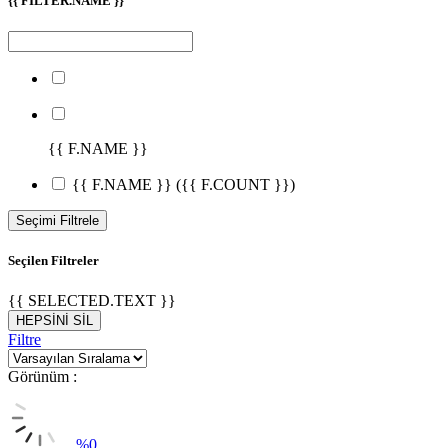
{{ FILTER.NAME }}
{{ F.NAME }}
{{ F.NAME }}
({{ F.COUNT }})
Seçimi Filtrele
Seçilen Filtreler
{{ SELECTED.TEXT }}
HEPSİNİ SİL
Filtre
Görünüm :
%
0