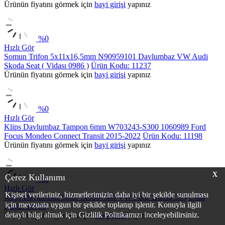
Ürünün fiyatını görmek için
bayi girişi
yapınız
%
0
Hızlı Gör
Somun Trifon 5x11x16,5mm N90959101 Davlumbaz VW Audi
Skoda Seat ( Vidası 0986 )
Ürün Kodu: 11237
Ürünün fiyatını görmek için
bayi girişi
yapınız
%
0
Hızlı Gör
Klips Davlumbaz Tampon 6mm W703243-S300 1060989 Ford
Focus Mondeo Connect Transit 2015-2022
Ürün Kodu: 11198
Ürünün fiyatını görmek için
bayi girişi
yapınız
X
Çerez Kullanımı
%
0
Hızlı Gör
Kişisel verileriniz, hizmetlerimizin daha iyi bir şekilde sunulması
Klips Davlumbaz 5mm 1k0807300 VW Ford Transit 363
Ürün
için mevzuata uygun bir şekilde toplanıp işlenir. Konuyla ilgili
Kodu: 10790
detaylı bilgi almak için Gizlilik Politikamızı inceleyebilirsiniz.
Ürünün fiyatını görmek için
bayi girişi
yapınız