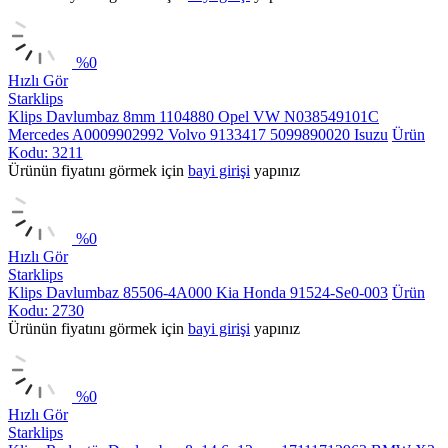
%
0
Hızlı Gör
Starklips
Klips Davlumbaz 8mm 1104880 Opel VW N038549101C
Mercedes A0009902992 Volvo 9133417 5099890020 Isuzu
Ürün
Kodu: 3211
Ürünün fiyatını görmek için
bayi girişi
yapınız
%
0
Hızlı Gör
Starklips
Klips Davlumbaz 85506-4A000 Kia Honda 91524-Se0-003
Ürün
Kodu: 2730
Ürünün fiyatını görmek için
bayi girişi
yapınız
%
0
Hızlı Gör
Starklips