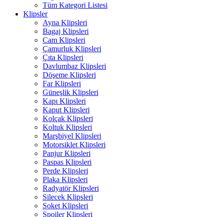
Tüm Kategori Listesi
Klipsler
Ayna Klipsleri
Bagaj Klipsleri
Cam Klipsleri
Çamurluk Klipsleri
Çıta Klipsleri
Davlumbaz Klipsleri
Döşeme Klipsleri
Far Klipsleri
Güneşlik Klipsleri
Kapı Klipsleri
Kaput Klipsleri
Kolçak Klipsleri
Koltuk Klipsleri
Marşbiyel Klipsleri
Motorsiklet Klipsleri
Panjur Klipsleri
Paspas Klipsleri
Perde Klipsleri
Plaka Klipsleri
Radyatör Klipsleri
Silecek Klipsleri
Soket Klipsleri
Spoiler Klipsleri