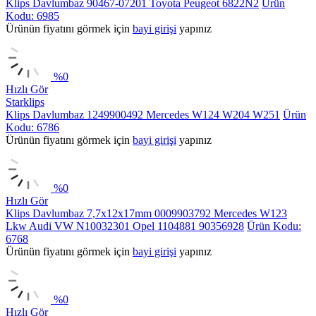
Klips Davlumbaz 90467-07201 Toyota Peugeot 6822N2
Ürün
Kodu: 6985
Ürünün fiyatını görmek için
bayi girişi
yapınız
%
0
Hızlı Gör
Starklips
Klips Davlumbaz 1249900492 Mercedes W124 W204 W251
Ürün
Kodu: 6786
Ürünün fiyatını görmek için
bayi girişi
yapınız
%
0
Hızlı Gör
Klips Davlumbaz 7,7x12x17mm 0009903792 Mercedes W123
Lkw Audi VW N10032301 Opel 1104881 90356928
Ürün Kodu:
6768
Ürünün fiyatını görmek için
bayi girişi
yapınız
%
0
Hızlı Gör