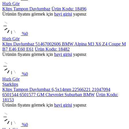
Hızlı Gör
Klips Tampon Davlumbaz
Ürün Kodu: 18496
Ürünün fiyatını görmek için
bayi girişi
yapınız
%
0
Hızlı Gör
Klips Davlumbaz 51467002606 BMW Alpina M3 X6 Z4 Coupe M
B7 E46 E60 E61
Ürün Kodu: 18482
Ürünün fiyatını görmek için
bayi girişi
yapınız
%
0
Hızlı Gör
Starklips
Klips Tampon Davlumbaz 6,5x14mm 22566221 21047094
6501544 6501577 GM Chevrolet Suburban BMW
Ürün Kodu:
18153
Ürünün fiyatını görmek için
bayi girişi
yapınız
%
0