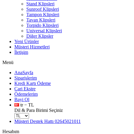
Stand Klipsleri
Sunroof Klipsleri
Tampon Klipsleri
Tavan Klipsleri
Torpido Klipsleri
Universal Klipsleri
Diğer Klipsler
Yeni Ürünler
Müşteri Hizmetleri
İletişim
Menü
AnaSayfa
Siparişlerim
Kredi Kartı Ödeme
Cari Ekstre
Ödemelerim
Bayi Ol
tr − TL
Dil & Para Birimi Seçiniz
Müşteri Destek Hattı
02645021011
Hesabım