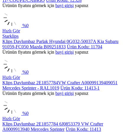
11- COUPE/CABRIO
Ürün Kodu: 12528
Ürünün fiyatını görmek için
bayi girişi
yapınız
%
0
Hızlı Gör
Starklips
Klips Davlumbaz Parlak Hyundai 0G032-50037A Kia Subaru
91059-FC050 Mazda B09251833
Ürün Kodu: 11704
Ürünün fiyatını görmek için
bayi girişi
yapınız
%
0
Hızlı Gör
Klips Davlumbaz 2E1857784VW Crafter A00099139409051
Mercedes Sprinter - RAL1019
Ürün Kodu: 11413-1
Ürünün fiyatını görmek için
bayi girişi
yapınız
%
0
Hızlı Gör
Klips Davlumbaz 2E1857784 6J0853379 VW Crafter
A0009913940 Mercedes Sprinter
Ürün Kodu: 11413