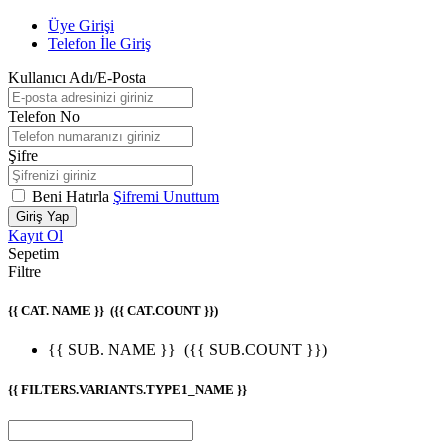
Üye Girişi
Telefon İle Giriş
Kullanıcı Adı/E-Posta
Telefon No
Şifre
Beni Hatırla
Şifremi Unuttum
Giriş Yap
Kayıt Ol
Sepetim
Filtre
{{ CAT. NAME }}
({{ CAT.COUNT }})
{{ SUB. NAME }}
({{ SUB.COUNT }})
{{ FILTERS.VARIANTS.TYPE1_NAME }}