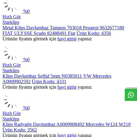
%
0
Hızlı Gör
Starklips
Metal Klips Davlumbaz Tampon 703018 Peugeot 9632677180
FIAT ULYSSE Scudo 82488491 Fiat
Ürün Kodu: 4356
Ürünün fiyatını görmek için
bayi girişi
yapınız
%
0
Hızlı Gör
Starklips
Klips Davlumbaz Şeffaf 5mm N0385011 VW Mercedes
A0009902592
Ürün Kodu: 4331
Ürünün fiyatını görmek için
bayi girişi
yapınız
%
0
Hızlı Gör
Starklips
Klips Radyatör Davlumbaz A0009908492 Mercedes W124 W210
Ürün Kodu: 3562
Ürünün fiyatını görmek için
bayi girişi
yapınız