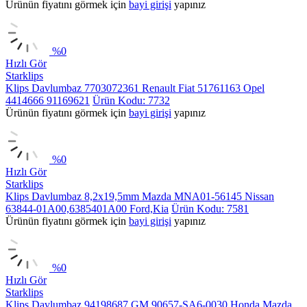
Ürünün fiyatını görmek için
bayi girişi
yapınız
%
0
Hızlı Gör
Starklips
Klips Davlumbaz 7703072361 Renault Fiat 51761163 Opel
4414666 91169621
Ürün Kodu: 7732
Ürünün fiyatını görmek için
bayi girişi
yapınız
%
0
Hızlı Gör
Starklips
Klips Davlumbaz 8,2x19,5mm Mazda MNA01-56145 Nissan
63844-01A00,6385401A00 Ford,Kia
Ürün Kodu: 7581
Ürünün fiyatını görmek için
bayi girişi
yapınız
%
0
Hızlı Gör
Starklips
Klips Davlumbaz 94198687 GM 90657-SA6-0030 Honda Mazda