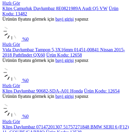
Hızlı Gör
Klips Çamurluk Davlumbaz 8E0821989A Audi Q5 VW
Ürün
Kodu: 13482
Ürünün fiyatını görmek için
bayi girişi
yapınız
%
0
Hızlı Gör
Vida Davlumbaz Tampon 5,3X16mm 01451-00841 Nissan 2015-
2018 Pathfinder QX60
Ürün Kodu: 12658
Ürünün fiyatını görmek için
bayi girişi
yapınız
%
0
Hızlı Gör
Klips Davlumbaz 90682-SDA-A01 Honda
Ürün Kodu: 12654
Ürünün fiyatını görmek için
bayi girişi
yapınız
%
0
Hızlı Gör
Klips Davlumbaz 07147201307 51757271848 BMW SERI 6 (F12)