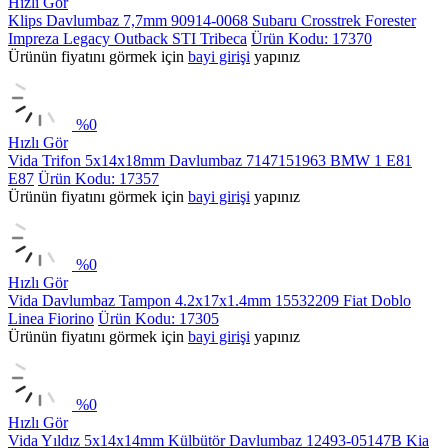
Hızlı Gör
Klips Davlumbaz 7,7mm 90914-0068 Subaru Crosstrek Forester
Impreza Legacy Outback STI Tribeca
Ürün Kodu: 17370
Ürünün fiyatını görmek için
bayi girişi
yapınız
%
0
Hızlı Gör
Vida Trifon 5x14x18mm Davlumbaz 7147151963 BMW 1 E81
E87
Ürün Kodu: 17357
Ürünün fiyatını görmek için
bayi girişi
yapınız
%
0
Hızlı Gör
Vida Davlumbaz Tampon 4.2x17x1.4mm 15532209 Fiat Doblo
Linea Fiorino
Ürün Kodu: 17305
Ürünün fiyatını görmek için
bayi girişi
yapınız
%
0
Hızlı Gör
Vida Yıldız 5x14x14mm Külbütör Davlumbaz 12493-05147B Kia