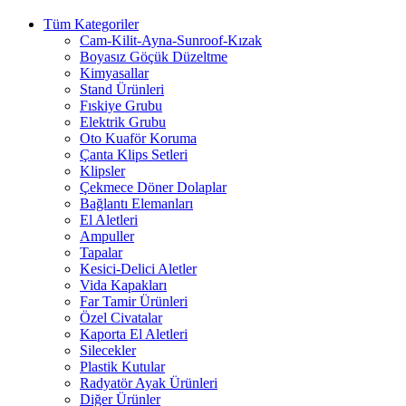
Tüm Kategoriler
Cam-Kilit-Ayna-Sunroof-Kızak
Boyasız Göçük Düzeltme
Kimyasallar
Stand Ürünleri
Fıskiye Grubu
Elektrik Grubu
Oto Kuaför Koruma
Çanta Klips Setleri
Klipsler
Çekmece Döner Dolaplar
Bağlantı Elemanları
El Aletleri
Ampuller
Tapalar
Kesici-Delici Aletler
Vida Kapakları
Far Tamir Ürünleri
Özel Civatalar
Kaporta El Aletleri
Silecekler
Plastik Kutular
Radyatör Ayak Ürünleri
Diğer Ürünler