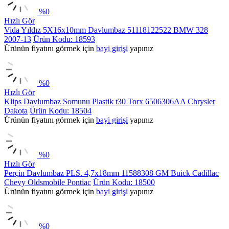
%
0
Hızlı Gör
Vida Yıldız 5X16x10mm Davlumbaz 51118122522 BMW 328
2007-13
Ürün Kodu: 18593
Ürünün fiyatını görmek için
bayi girişi
yapınız
%
0
Hızlı Gör
Klips Davlumbaz Somunu Plastik t30 Torx 6506306AA Chrysler
Dakota
Ürün Kodu: 18504
Ürünün fiyatını görmek için
bayi girişi
yapınız
%
0
Hızlı Gör
Perçin Davlumbaz PLS. 4,7x18mm 11588308 GM Buick Cadillac
Chevy Oldsmobile Pontiac
Ürün Kodu: 18500
Ürünün fiyatını görmek için
bayi girişi
yapınız
%
0