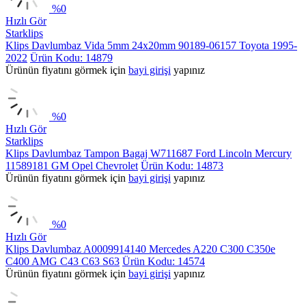
%
0
Hızlı Gör
Starklips
Klips Davlumbaz Vida 5mm 24x20mm 90189-06157 Toyota 1995-
2022
Ürün Kodu: 14879
Ürünün fiyatını görmek için
bayi girişi
yapınız
%
0
Hızlı Gör
Starklips
Klips Davlumbaz Tampon Bagaj W711687 Ford Lincoln Mercury
11589181 GM Opel Chevrolet
Ürün Kodu: 14873
Ürünün fiyatını görmek için
bayi girişi
yapınız
%
0
Hızlı Gör
Klips Davlumbaz A0009914140 Mercedes A220 C300 C350e
C400 AMG C43 C63 S63
Ürün Kodu: 14574
Ürünün fiyatını görmek için
bayi girişi
yapınız