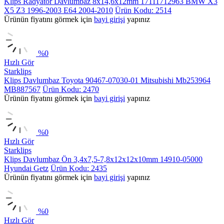
Klips Radyatör Davlumbaz 8x14,6x12mm 17111712963 BMW X3
X5 Z3 1996-2003 E64 2004-2010
Ürün Kodu: 2514
Ürünün fiyatını görmek için
bayi girişi
yapınız
%
0
Hızlı Gör
Starklips
Klips Davlumbaz Toyota 90467-07030-01 Mitsubishi Mb253964
MB887567
Ürün Kodu: 2470
Ürünün fiyatını görmek için
bayi girişi
yapınız
%
0
Hızlı Gör
Starklips
Klips Davlumbaz Ön 3,4x7,5-7,8x12x12x10mm 14910-05000
Hyundai Getz
Ürün Kodu: 2435
Ürünün fiyatını görmek için
bayi girişi
yapınız
%
0
Hızlı Gör