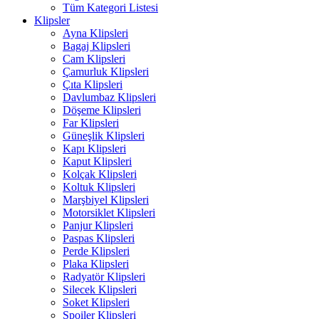
Tüm Kategori Listesi
Klipsler
Ayna Klipsleri
Bagaj Klipsleri
Cam Klipsleri
Çamurluk Klipsleri
Çıta Klipsleri
Davlumbaz Klipsleri
Döşeme Klipsleri
Far Klipsleri
Güneşlik Klipsleri
Kapı Klipsleri
Kaput Klipsleri
Kolçak Klipsleri
Koltuk Klipsleri
Marşbiyel Klipsleri
Motorsiklet Klipsleri
Panjur Klipsleri
Paspas Klipsleri
Perde Klipsleri
Plaka Klipsleri
Radyatör Klipsleri
Silecek Klipsleri
Soket Klipsleri
Spoiler Klipsleri