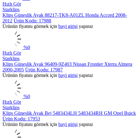
Hızlı Gör
Starklips
Klips Güneşlik Ayak 88217-TK8-A01ZL Honda Accord 2008-
2012
Ürün Kodu: 17988
Ürünün fiyatını görmek için
bayi girişi
yapınız
%
0
Hızlı Gör
Starklips
Klips Güneşlik Ayak 96409-9Z403 Nissan Frontier Xterra Almera
2000-2005
Ürün Kodu: 17987
Ürünün fiyatını görmek için
bayi girişi
yapınız
%
0
Hızlı Gör
Starklips
Klips Güneşlik Ayak Bej 5483434LH 5483434RH GM Opel Buick
Ürün Kodu: 17953
Ürünün fiyatını görmek için
bayi girişi
yapınız