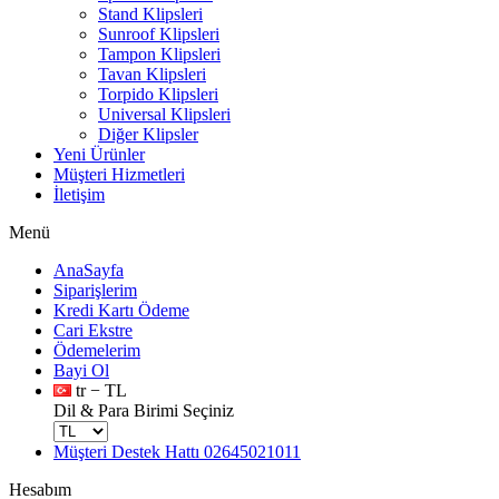
Stand Klipsleri
Sunroof Klipsleri
Tampon Klipsleri
Tavan Klipsleri
Torpido Klipsleri
Universal Klipsleri
Diğer Klipsler
Yeni Ürünler
Müşteri Hizmetleri
İletişim
Menü
AnaSayfa
Siparişlerim
Kredi Kartı Ödeme
Cari Ekstre
Ödemelerim
Bayi Ol
tr − TL
Dil & Para Birimi Seçiniz
Müşteri Destek Hattı
02645021011
Hesabım