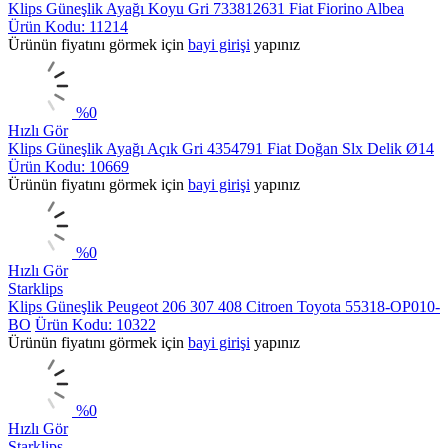
Klips Güneşlik Ayağı Koyu Gri 733812631 Fiat Fiorino Albea
Ürün Kodu: 11214
Ürünün fiyatını görmek için
bayi girişi
yapınız
%
0
Hızlı Gör
Klips Güneşlik Ayağı Açık Gri 4354791 Fiat Doğan Slx Delik Ø14
Ürün Kodu: 10669
Ürünün fiyatını görmek için
bayi girişi
yapınız
%
0
Hızlı Gör
Starklips
Klips Güneşlik Peugeot 206 307 408 Citroen Toyota 55318-OP010-
BO
Ürün Kodu: 10322
Ürünün fiyatını görmek için
bayi girişi
yapınız
%
0
Hızlı Gör
Starklips