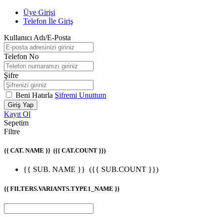
Üye Girişi
Telefon İle Giriş
Kullanıcı Adı/E-Posta
Telefon No
Şifre
Beni Hatırla
Şifremi Unuttum
Giriş Yap
Kayıt Ol
Sepetim
Filtre
{{ CAT. NAME }}
({{ CAT.COUNT }})
{{ SUB. NAME }}
({{ SUB.COUNT }})
{{ FILTERS.VARIANTS.TYPE1_NAME }}