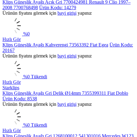
Klips Güneşlik Ayağı Açık Gri 7700424981 Renault 9 Clio 1997–
2008 7700768498
Ürün Kodu: 14279
Ürünün fiyatını görmek için
bayi girişi
yapınız
%
0
Hızlı Gör
Klips Güneşlik Ayağı Kahverengi 73563392 Fiat Egea
Ürün Kodu:
20167
Ürünün fiyatını görmek için
bayi girişi
yapınız
%
0
Tükendi
Hızlı Gör
Starklips
Klips Güneşlik Ayağı Gri Delik Ø14mm 7355399311 Fiat Doblo
Ürün Kodu: 8538
Ürünün fiyatını görmek için
bayi girişi
yapınız
%
0
Tükendi
Hızlı Gör
Klips Güneşlik Ayağı Gri 1268100012 541301016 Mercedes W123