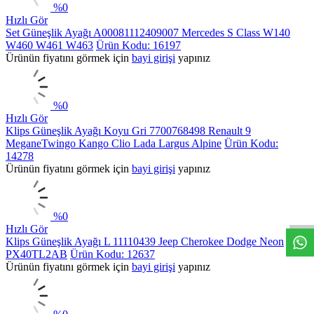
%
0
Hızlı Gör
Set Güneşlik Ayağı A00081112409007 Mercedes S Class W140
W460 W461 W463
Ürün Kodu: 16197
Ürünün fiyatını görmek için
bayi girişi
yapınız
%
0
Hızlı Gör
Klips Güneşlik Ayağı Koyu Gri 7700768498 Renault 9
MeganeTwingo Kango Clio Lada Largus Alpine
Ürün Kodu:
14278
Ürünün fiyatını görmek için
bayi girişi
yapınız
%
0
Hızlı Gör
Klips Güneşlik Ayağı L 11110439 Jeep Cherokee Dodge Neon
PX40TL2AB
Ürün Kodu: 12637
Ürünün fiyatını görmek için
bayi girişi
yapınız