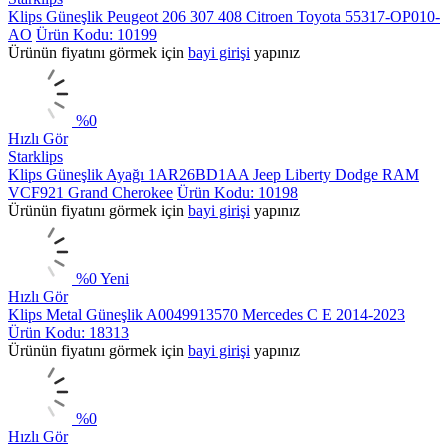
Klips Güneşlik Peugeot 206 307 408 Citroen Toyota 55317-OP010-
AO
Ürün Kodu: 10199
Ürünün fiyatını görmek için
bayi girişi
yapınız
%
0
Hızlı Gör
Starklips
Klips Güneşlik Ayağı 1AR26BD1AA Jeep Liberty Dodge RAM
VCF921 Grand Cherokee
Ürün Kodu: 10198
Ürünün fiyatını görmek için
bayi girişi
yapınız
%
0
Yeni
Hızlı Gör
Klips Metal Güneşlik A0049913570 Mercedes C E 2014-2023
Ürün Kodu: 18313
Ürünün fiyatını görmek için
bayi girişi
yapınız
%
0
Hızlı Gör