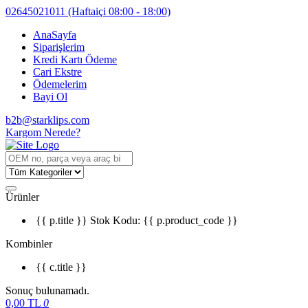
02645021011
(Haftaiçi 08:00 - 18:00)
AnaSayfa
Siparişlerim
Kredi Kartı Ödeme
Cari Ekstre
Ödemelerim
Bayi Ol
b2b@starklips.com
Kargom Nerede?
Ürünler
{{ p.title }}
Stok Kodu: {{ p.product_code }}
Kombinler
{{ c.title }}
Sonuç bulunamadı.
0,00
TL
0