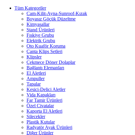
Tüm Kategoriler
Cam-Kilit-Ayna-Sunroof-Kızak
Boyasız Göçük Düzeltme
Kimyasallar
Stand Ürünleri
Fıskiye Grubu
Elektrik Grubu
Oto Kuaför Koruma
Çanta Klips Setleri
Klipsler
Çekmece Döner Dolaplar
Bağlantı Elemanları
El Aletleri
Ampuller
Tapalar
Kesici-Delici Aletler
Vida Kapakları
Far Tamir Ürünleri
Özel Civatalar
Kaporta El Aletleri
Silecekler
Plastik Kutular
Radyatör Ayak Ürünleri
Diğer Ürünler