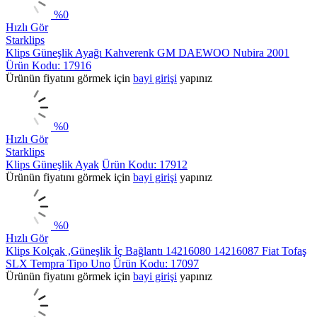
%
0
Hızlı Gör
Starklips
Klips Güneşlik Ayağı Kahverenk GM DAEWOO Nubira 2001
Ürün Kodu: 17916
Ürünün fiyatını görmek için
bayi girişi
yapınız
%
0
Hızlı Gör
Starklips
Klips Güneşlik Ayak
Ürün Kodu: 17912
Ürünün fiyatını görmek için
bayi girişi
yapınız
%
0
Hızlı Gör
Klips Kolçak ,Güneşlik İç Bağlantı 14216080 14216087 Fiat Tofaş
SLX Tempra Tipo Uno
Ürün Kodu: 17097
Ürünün fiyatını görmek için
bayi girişi
yapınız