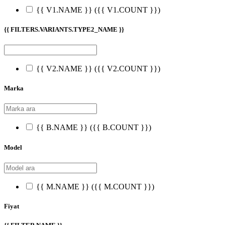
{{ V1.NAME }}
({{ V1.COUNT }})
{{ FILTERS.VARIANTS.TYPE2_NAME }}
{{ V2.NAME }}
({{ V2.COUNT }})
Marka
{{ B.NAME }}
({{ B.COUNT }})
Model
{{ M.NAME }}
({{ M.COUNT }})
Fiyat