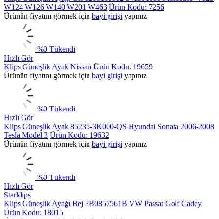
W124 W126 W140 W201 W463
Ürün Kodu: 7256
Ürünün fiyatını görmek için
bayi girişi
yapınız
%
0
Tükendi
Hızlı Gör
Klips Güneşlik Ayak Nissan
Ürün Kodu: 19659
Ürünün fiyatını görmek için
bayi girişi
yapınız
%
0
Tükendi
Hızlı Gör
Klips Güneşlik Ayak 85235-3K000-QS Hyundai Sonata 2006-2008
Tesla Model 3
Ürün Kodu: 19632
Ürünün fiyatını görmek için
bayi girişi
yapınız
%
0
Tükendi
Hızlı Gör
Starklips
Klips Güneşlik Ayağı Bej 3B0857561B VW Passat Golf Caddy
Ürün Kodu: 18015