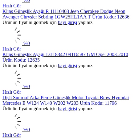
%
0
Hızlı Gör
Klips Güneşlik Ayağı R 11110403 Jeep Cherokee Dodge Neon
Avenger Chrysler Sebring 1GW25HL1AA T
Ürün Kodu: 12636
Ürünün fiyatını görmek için
bayi girişi
yapınız
%
0
Hızlı Gör
Klips Güneşlik Ayağı 13118342 09116587 GM Opel 2003-2010
Ürün Kodu: 12635
Ürünün fiyatını görmek için
bayi girişi
yapınız
%
0
Hızlı Gör
Dişli Sunroof Arka Perde Güneşlik Motor Toyota Bmw Hyundai
Mercedes E W124 W140 W202 W203
Ürün Kodu: 11796
Ürünün fiyatını görmek için
bayi girişi
yapınız
%
0
Hızlı Gör