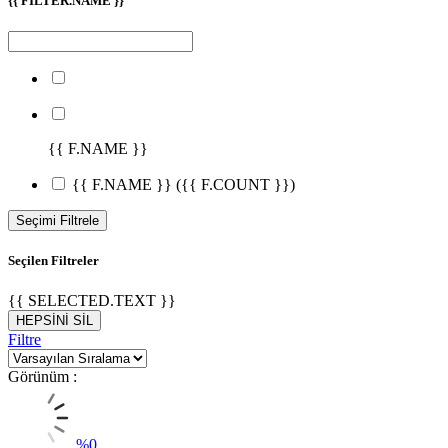
{{ FILTER.NAME }}
{{ F.NAME }}
{{ F.NAME }}
({{ F.COUNT }})
Seçimi Filtrele
Seçilen Filtreler
{{ SELECTED.TEXT }}
HEPSİNİ SİL
Filtre
Görünüm :
%
0