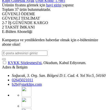
Klips Güneşlik Ayak
Ürün Kodu: 17985
Ürünün fiyatını görmek için
bayi girişi
yapınız
Toplam
37
ürün bulunmaktadır.
GÜVENLİ ÖDEME
GÜVENLİ TESLİMAT
2-7 İŞ GÜNÜNDE KARGO
2 TAKSİT İMKANI
E-Bülten Aboneliği
Kampanya ve yeniliklerden haberdar olmak için e-bültenimize
abone olun!
KVKK Sözleşmesi'ni
, Okudum, Kabul Ediyorum.
Adres & İletişim
Soğucak, 3. Org. San. Bölgesi D:1. Cad. 4. Yol No:5, 54160
02645021011
b2b@starklips.com