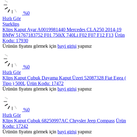
%
0
Hızlı Gör
Starklips
Klips Kaput Ayar A0019981440 Mercedes CLA250 2014-19
BMW 51767183752 F01 750iX 740Li F02 F07 F12 F13
Ürün
Kodu: 17930
Ürünün fiyatını görmek için
bayi girişi
yapınız
%
0
Hızlı Gör
Klips Kaput Çubuk Dayama Kaput Üzeri 52087328 Fiat Egea (
Tipo ) 500L
Ürün Kodu: 17472
Ürünün fiyatını görmek için
bayi girişi
yapınız
%
0
Hızlı Gör
Klips Kaput Çubuk 68250997AC Chrysler Jeep Compass
Ürün
Kodu: 17242
Ürünün fiyatını görmek için
bayi girişi
yapınız