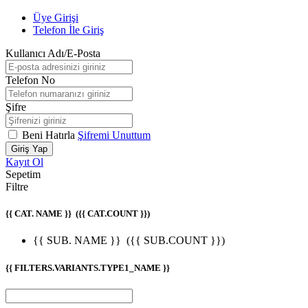
Üye Girişi
Telefon İle Giriş
Kullanıcı Adı/E-Posta
Telefon No
Şifre
Beni Hatırla
Şifremi Unuttum
Giriş Yap
Kayıt Ol
Sepetim
Filtre
{{ CAT. NAME }}
({{ CAT.COUNT }})
{{ SUB. NAME }}
({{ SUB.COUNT }})
{{ FILTERS.VARIANTS.TYPE1_NAME }}