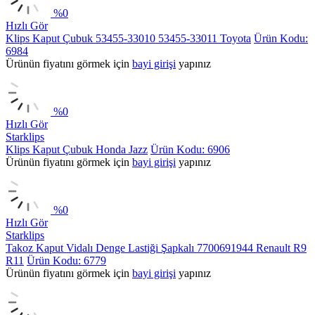
%
0
Hızlı Gör
Klips Kaput Çubuk 53455-33010 53455-33011 Toyota
Ürün Kodu:
6984
Ürünün fiyatını görmek için
bayi girişi
yapınız
%
0
Hızlı Gör
Starklips
Klips Kaput Çubuk Honda Jazz
Ürün Kodu: 6906
Ürünün fiyatını görmek için
bayi girişi
yapınız
%
0
Hızlı Gör
Starklips
Takoz Kaput Vidalı Denge Lastiği Şapkalı 7700691944 Renault R9
R11
Ürün Kodu: 6779
Ürünün fiyatını görmek için
bayi girişi
yapınız