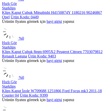
Hızlı Gör
Starklips
Klips Kaput Çubuk Mitsubishi Hd150874Y 1180216 90246867
Opel
Ürün Kodu: 0449
Ürünün fiyatını görmek için
bayi girişi
yapınız
%
0
Hızlı Gör
Starklips
Klips Kaput Çubuk 8mm 6995X2 Peugeot Citroen 7703079812
Renault Laguna
Ürün Kodu: 9403
Ürünün fiyatını görmek için
bayi girişi
yapınız
%
0
Hızlı Gör
Starklips
Klips Kaput İzole W709688 1251866 Ford Focus mk3 2011-18
Courier 04
Ürün Kodu: 9399
Ürünün fiyatını görmek için
bayi girişi
yapınız