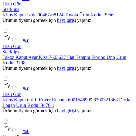
Hızlı Gör
Starklips
Klips Kaput İzole 90467-08124 Toyota
Ürün Kodu: 3956
Ürünün fiyatını görmek için
bayi girişi
yapınız
%
0
Hızlı Gör
Starklips
Takoz Kaput Ayar Kısa 7603637 Fiat Tempra Fiorino Uno
Ürün
Kodu: 3798
Ürünün fiyatını görmek için
bayi girişi
yapınız
%
0
Hızlı Gör
Klips Kaput Gri L.Rover Renault 6001546909 8200321368 Dacia
Logan
Ürün Kodu: 3476-1
Ürünün fiyatını görmek için
bayi girişi
yapınız
%
0