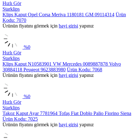
Hızlı Gör
Starklips
Klips Kaput Opel Corsa Meriva 1180181 GM 09114314
Ürün
Kodu: 7070
Ürünün fiyatını görmek için
bayi girişi
yapınız
%
0
Hızlı Gör
Starklips
Klips Kaput N10583901 VW Mercedes 0089887878 Volvo
30884118 Peugeot 9623883980
Ürün Kodu: 7068
Ürünün fiyatını görmek için
bayi girişi
yapınız
%
0
Hızlı Gör
Starklips
Takoz Kaput Ayar 7781964 Tofaş Fiat Doblo Palio Fiorino Siena
Ürün Kodu: 7025
Ürünün fiyatını görmek için
bayi girişi
yapınız