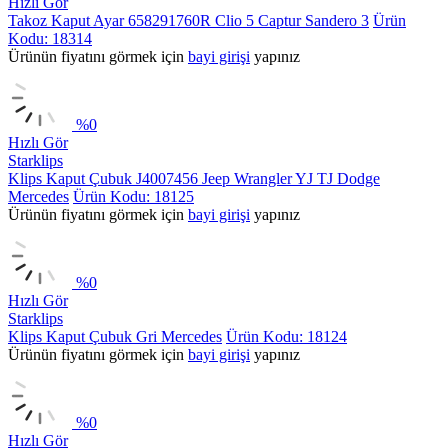
Hızlı Gör
Takoz Kaput Ayar 658291760R Clio 5 Captur Sandero 3
Ürün
Kodu: 18314
Ürünün fiyatını görmek için
bayi girişi
yapınız
%
0
Hızlı Gör
Starklips
Klips Kaput Çubuk J4007456 Jeep Wrangler YJ TJ Dodge
Mercedes
Ürün Kodu: 18125
Ürünün fiyatını görmek için
bayi girişi
yapınız
%
0
Hızlı Gör
Starklips
Klips Kaput Çubuk Gri Mercedes
Ürün Kodu: 18124
Ürünün fiyatını görmek için
bayi girişi
yapınız
%
0
Hızlı Gör