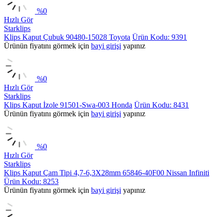
%
0
Hızlı Gör
Starklips
Klips Kaput Çubuk 90480-15028 Toyota
Ürün Kodu: 9391
Ürünün fiyatını görmek için
bayi girişi
yapınız
%
0
Hızlı Gör
Starklips
Klips Kaput İzole 91501-Swa-003 Honda
Ürün Kodu: 8431
Ürünün fiyatını görmek için
bayi girişi
yapınız
%
0
Hızlı Gör
Starklips
Klips Kaput Çam Tipi 4,7-6,3X28mm 65846-40F00 Nissan Infiniti
Ürün Kodu: 8253
Ürünün fiyatını görmek için
bayi girişi
yapınız