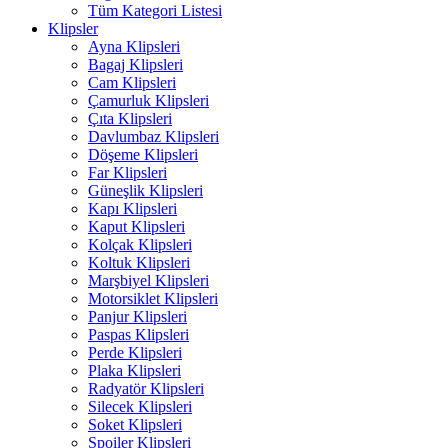
Tüm Kategori Listesi
Klipsler
Ayna Klipsleri
Bagaj Klipsleri
Cam Klipsleri
Çamurluk Klipsleri
Çıta Klipsleri
Davlumbaz Klipsleri
Döşeme Klipsleri
Far Klipsleri
Güneşlik Klipsleri
Kapı Klipsleri
Kaput Klipsleri
Kolçak Klipsleri
Koltuk Klipsleri
Marşbiyel Klipsleri
Motorsiklet Klipsleri
Panjur Klipsleri
Paspas Klipsleri
Perde Klipsleri
Plaka Klipsleri
Radyatör Klipsleri
Silecek Klipsleri
Soket Klipsleri
Spoiler Klipsleri