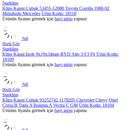
Starklips
Klips Kaput Çubuk 53455-12080 Toyota Corolla 1988-92
Mıtsubıshı Mercedes
Ürün Kodu: 18118
Ürünün fiyatını görmek için
bayi girişi
yapınız
%
0
Hızlı Gör
Starklips
Klips Kaput İzole 9x19x34mm BYD Atto 3 F3 F6
Ürün Kodu:
18109
Ürünün fiyatını görmek için
bayi girişi
yapınız
%
0
Hızlı Gör
Starklips
Klips Kaput Çubuk 93252742 1178205 Chevrolet Chevy Opel
Corsa B Tigra A İnsignia A Vectra C GM
Ürün Kodu: 18104
Ürünün fiyatını görmek için
bayi girişi
yapınız