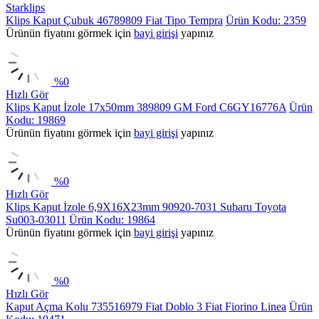
Starklips
Klips Kaput Çubuk 46789809 Fiat Tipo Tempra
Ürün Kodu: 2359
Ürünün fiyatını görmek için
bayi girişi
yapınız
%
0
Hızlı Gör
Klips Kaput İzole 17x50mm 389809 GM Ford C6GY16776A
Ürün
Kodu: 19869
Ürünün fiyatını görmek için
bayi girişi
yapınız
%
0
Hızlı Gör
Klips Kaput İzole 6,9X16X23mm 90920-7031 Subaru Toyota
Su003-03011
Ürün Kodu: 19864
Ürünün fiyatını görmek için
bayi girişi
yapınız
%
0
Hızlı Gör
Kaput Açma Kolu 735516979 Fiat Doblo 3 Fiat Fiorino Linea
Ürün