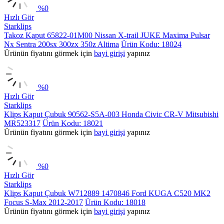
%
0
Hızlı Gör
Starklips
Takoz Kaput 65822-01M00 Nissan X-trail JUKE Maxima Pulsar
Nx Sentra 200sx 300zx 350z Altima
Ürün Kodu: 18024
Ürünün fiyatını görmek için
bayi girişi
yapınız
%
0
Hızlı Gör
Starklips
Klips Kaput Çubuk 90562-S5A-003 Honda Civic CR-V Mitsubishi
MR523317
Ürün Kodu: 18021
Ürünün fiyatını görmek için
bayi girişi
yapınız
%
0
Hızlı Gör
Starklips
Klips Kaput Çubuk W712889 1470846 Ford KUGA C520 MK2
Focus S-Max 2012-2017
Ürün Kodu: 18018
Ürünün fiyatını görmek için
bayi girişi
yapınız