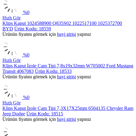
%
0
Hızlı Gör
Klips Kaput 1024588900 Q835S02 1022517100 1025372700
BYD
Ürün Kodu: 18559
Ürünün fiyatını görmek için
bayi girişi
yapınız
%
0
Hızlı Gör
Klips Kaput İzole Çam Tipi 7,8x19x32mm W705002 Ford Mustang
Transit 4067083
Ürün Kodu: 18533
Ürünün fiyatını görmek için
bayi girişi
yapınız
%
0
Hızlı Gör
Klips Kaput İzole Çam Tipi 7,3X17X25mm 6504135 Chrysler Ram
Jeep Dodge
Ürün Kodu: 18515
Ürünün fiyatını görmek için
bayi girişi
yapınız