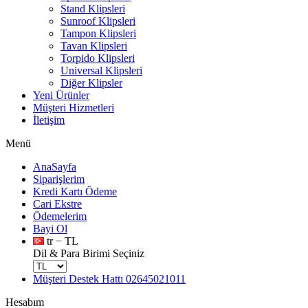
Stand Klipsleri
Sunroof Klipsleri
Tampon Klipsleri
Tavan Klipsleri
Torpido Klipsleri
Universal Klipsleri
Diğer Klipsler
Yeni Ürünler
Müşteri Hizmetleri
İletişim
Menü
AnaSayfa
Siparişlerim
Kredi Kartı Ödeme
Cari Ekstre
Ödemelerim
Bayi Ol
tr − TL
Dil & Para Birimi Seçiniz
Müşteri Destek Hattı
02645021011
Hesabım