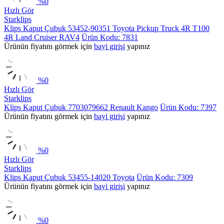
%
0
Hızlı Gör
Starklips
Klips Kaput Çubuk 53452-90351 Toyota Pickup Truck 4R T100
4R Land Cruiser RAV4
Ürün Kodu: 7831
Ürünün fiyatını görmek için
bayi girişi
yapınız
%
0
Hızlı Gör
Starklips
Klips Kaput Çubuk 7703079662 Renault Kango
Ürün Kodu: 7397
Ürünün fiyatını görmek için
bayi girişi
yapınız
%
0
Hızlı Gör
Starklips
Klips Kaput Çubuk 53455-14020 Toyota
Ürün Kodu: 7309
Ürünün fiyatını görmek için
bayi girişi
yapınız
%
0