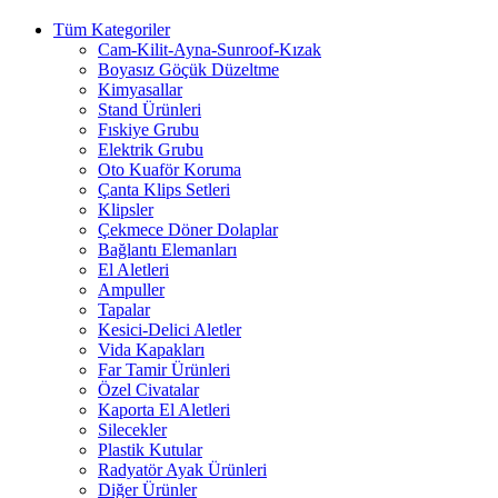
Tüm Kategoriler
Cam-Kilit-Ayna-Sunroof-Kızak
Boyasız Göçük Düzeltme
Kimyasallar
Stand Ürünleri
Fıskiye Grubu
Elektrik Grubu
Oto Kuaför Koruma
Çanta Klips Setleri
Klipsler
Çekmece Döner Dolaplar
Bağlantı Elemanları
El Aletleri
Ampuller
Tapalar
Kesici-Delici Aletler
Vida Kapakları
Far Tamir Ürünleri
Özel Civatalar
Kaporta El Aletleri
Silecekler
Plastik Kutular
Radyatör Ayak Ürünleri
Diğer Ürünler