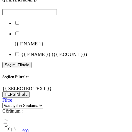
{{ FILTER.NAME }}
{{ F.NAME }}
{{ F.NAME }}
({{ F.COUNT }})
Seçimi Filtrele
Seçilen Filtreler
{{ SELECTED.TEXT }}
HEPSİNİ SİL
Filtre
Görünüm :
%
0