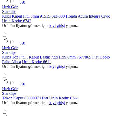
%
0
Hızlı Gör
Starklips
Klips Kaput Fitil 8mm 91515-Sr3-000 Honda Acura Integra Civic
Ürün Kodu: 6742
Ürünün fiyatını görmek için
bayi girişi
yapınız
%
0
Hızlı Gör
Starklips
Klips Toz Fitil , Kaput Lastik 7,5x11x9,6mm 7677865 Fiat Doblo
Palio Albea
Ürün Kodu: 6611
Ürünün fiyatını görmek için
bayi girişi
yapınız
%
0
Hızlı Gör
Starklips
Takoz Kaput 85009974 Fiat
Ürün Kodu: 6344
Ürünün fiyatını görmek için
bayi girişi
yapınız