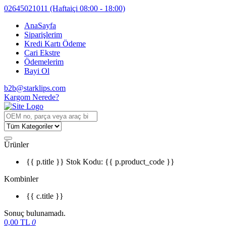
02645021011
(Haftaiçi 08:00 - 18:00)
AnaSayfa
Siparişlerim
Kredi Kartı Ödeme
Cari Ekstre
Ödemelerim
Bayi Ol
b2b@starklips.com
Kargom Nerede?
Ürünler
{{ p.title }}
Stok Kodu: {{ p.product_code }}
Kombinler
{{ c.title }}
Sonuç bulunamadı.
0,00
TL
0