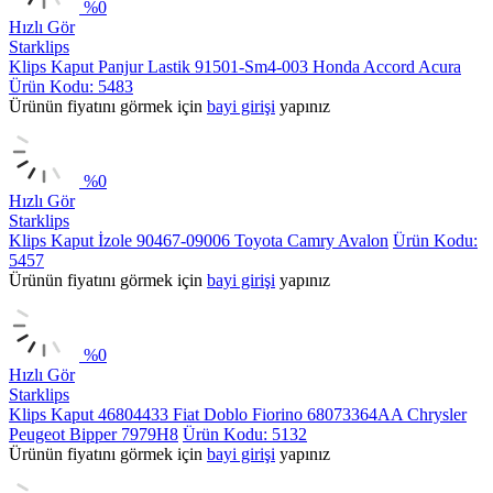
%
0
Hızlı Gör
Starklips
Klips Kaput Panjur Lastik 91501-Sm4-003 Honda Accord Acura
Ürün Kodu: 5483
Ürünün fiyatını görmek için
bayi girişi
yapınız
%
0
Hızlı Gör
Starklips
Klips Kaput İzole 90467-09006 Toyota Camry Avalon
Ürün Kodu:
5457
Ürünün fiyatını görmek için
bayi girişi
yapınız
%
0
Hızlı Gör
Starklips
Klips Kaput 46804433 Fiat Doblo Fiorino 68073364AA Chrysler
Peugeot Bipper 7979H8
Ürün Kodu: 5132
Ürünün fiyatını görmek için
bayi girişi
yapınız