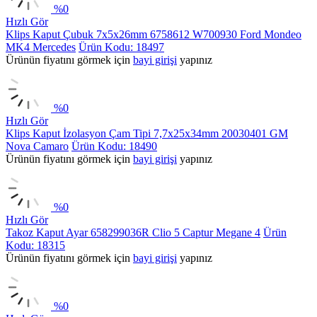
%
0
Hızlı Gör
Klips Kaput Çubuk 7x5x26mm 6758612 W700930 Ford Mondeo
MK4 Mercedes
Ürün Kodu: 18497
Ürünün fiyatını görmek için
bayi girişi
yapınız
%
0
Hızlı Gör
Klips Kaput İzolasyon Çam Tipi 7,7x25x34mm 20030401 GM
Nova Camaro
Ürün Kodu: 18490
Ürünün fiyatını görmek için
bayi girişi
yapınız
%
0
Hızlı Gör
Takoz Kaput Ayar 658299036R Clio 5 Captur Megane 4
Ürün
Kodu: 18315
Ürünün fiyatını görmek için
bayi girişi
yapınız
%
0