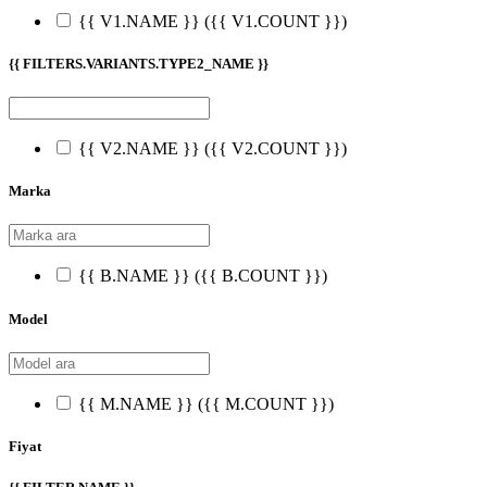
{{ V1.NAME }}
({{ V1.COUNT }})
{{ FILTERS.VARIANTS.TYPE2_NAME }}
{{ V2.NAME }}
({{ V2.COUNT }})
Marka
{{ B.NAME }}
({{ B.COUNT }})
Model
{{ M.NAME }}
({{ M.COUNT }})
Fiyat