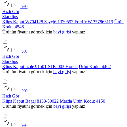
%
0
Hızlı Gör
Starklips
Klips Kaput W704128 Ssyyj6 1370597 Ford VW 357863119
Ürün
Kodu: 4546
Ürünün fiyatını görmek için
bayi girişi
yapınız
%
0
Hızlı Gör
Starklips
Klips Kaput İzole 91501-S1K-003 Honda
Ürün Kodu: 4462
Ürünün fiyatını görmek için
bayi girişi
yapınız
%
0
Hızlı Gör
Klips Kaput Bagaj 8133-50022 Mazda
Ürün Kodu: 4150
Ürünün fiyatını görmek için
bayi girişi
yapınız
%
0