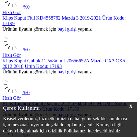
%
0
Hızlı Gör
Klips Kaput Fitil KD4558762 Mazda 3 2019-2021
Ürün Kodu:
17199
Ürünün fiyatını görmek için
bayi girişi
yapınız
%
0
Hızlı Gör
Klips Kaput Çubuk 11,5x8mm L20656652A Mazda CX3 CX5
2012-2018
Ürün Kodu: 17193
Ürünün fiyatını görmek için
bayi girişi
yapınız
%
0
Hızlı Gör
Klips Tampon Kaput Dayama 22755704 Opel GM GMC Yukon
X
Çerez Kullanımı
Chevrolet Silverado
Ürün Kodu: 17180
Ürünün fiyatını görmek için
bayi girişi
yapınız
Kişisel verileriniz, hizmetlerimizin daha iyi bir şekilde sunulması
için mevzuata uygun bir şekilde toplanıp işlenir. Konuyla ilgili
detaylı bilgi almak için Gizlilik Politikamızı inceleyebilirsiniz.
%
0