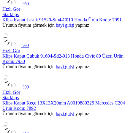
%
0
Hızlı Gör
Starklips
Klips Kaput Lastik 91520-Sm4-C010 Honda
Ürün Kodu: 7991
Ürünün fiyatını görmek için
bayi girişi
yapınız
%
0
Hızlı Gör
Klips Kaput Çubuk 91604-Sd2-013 Honda Civic 89 Üzeri
Ürün
Kodu: 7930
Ürünün fiyatını görmek için
bayi girişi
yapınız
%
0
Hızlı Gör
Starklips
Klips Kaput Keçe 13X13X20mm A0019880325 Mercedes C204
Ürün Kodu: 7892
Ürünün fiyatını görmek için
bayi girişi
yapınız