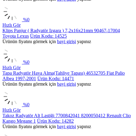
%
0
Hızlı Gör
Klips Panjur ( Radyatör Izgara ) 7,2x16x21mm 90467-17004
Toyota Lexus
Ürün Kodu: 14525
Ürünün fiyatını görmek için
bayi girişi
yapınız
%
0
Hızlı Gör
Tapa Radyatör Hava Alma(Tahliye Tapası) 46532705 Fiat Palio
Albea 1997-2001
Ürün Kodu: 14471
Ürünün fiyatını görmek için
bayi girişi
yapınız
%
0
Hızlı Gör
Takoz Radyatör Alt Lastiği 7700842041 8200050412 Renault Clio
Kango Megane 1
Ürün Kodu: 14282
Ürünün fiyatını görmek için
bayi girişi
yapınız