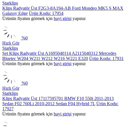
Starklips
Klips Radyatör Üst F2G3-8A194-AB Ford Mondeo MK5 S MAX
Galaxsy Edge
Ürün Kodu: 17954
Ürünün fiyatını görmek için
bayi girişi
yapınız
%
0
Hızlı Gör
Starklips
Set Klips Radyatör Üst A1695040114 A2115040312 Mercedes
Bluetec W204 W211 W212 W216 W221 E320
Ürün Kodu: 17931
Ürünün fiyatını görmek için
bayi girişi
yapınız
%
0
Hızlı Gör
Starklips
Klips Radyatör Üst 17117595701 BMW F10 550i 2011-2013
Sedan F02 760Li 2010-2012 Sedan F04 Hybrid 7L
Ürün Kodu:
17927
Ürünün fiyatını görmek için
bayi girişi
yapınız