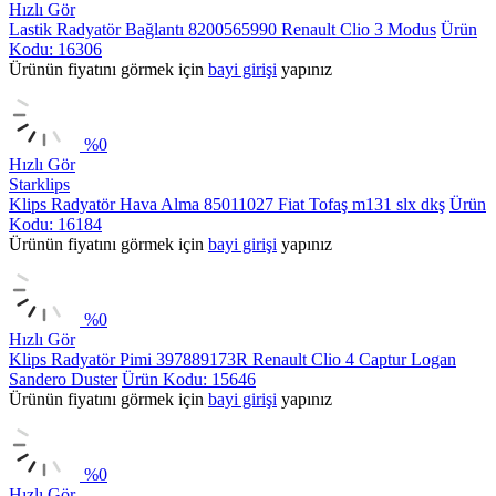
Hızlı Gör
Lastik Radyatör Bağlantı 8200565990 Renault Clio 3 Modus
Ürün
Kodu: 16306
Ürünün fiyatını görmek için
bayi girişi
yapınız
%
0
Hızlı Gör
Starklips
Klips Radyatör Hava Alma 85011027 Fiat Tofaş m131 slx dkş
Ürün
Kodu: 16184
Ürünün fiyatını görmek için
bayi girişi
yapınız
%
0
Hızlı Gör
Klips Radyatör Pimi 397889173R Renault Clio 4 Captur Logan
Sandero Duster
Ürün Kodu: 15646
Ürünün fiyatını görmek için
bayi girişi
yapınız
%
0
Hızlı Gör