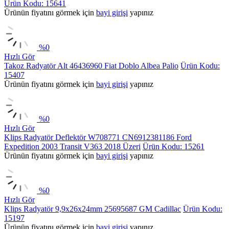
Ürün Kodu: 15641
Ürünün fiyatını görmek için
bayi girişi
yapınız
%
0
Hızlı Gör
Takoz Radyatör Alt 46436960 Fiat Doblo Albea Palio
Ürün Kodu:
15407
Ürünün fiyatını görmek için
bayi girişi
yapınız
%
0
Hızlı Gör
Klips Radyatör Deflektör W708771 CN6912381186 Ford
Expedition 2003 Transit V363 2018 Üzeri
Ürün Kodu: 15261
Ürünün fiyatını görmek için
bayi girişi
yapınız
%
0
Hızlı Gör
Klips Radyatör 9,9x26x24mm 25695687 GM Cadillac
Ürün Kodu:
15197
Ürünün fiyatını görmek için
bayi girişi
yapınız