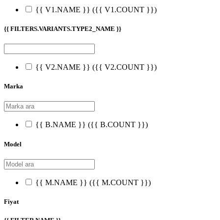
{{ V1.NAME }}
({{ V1.COUNT }})
{{ FILTERS.VARIANTS.TYPE2_NAME }}
{{ V2.NAME }}
({{ V2.COUNT }})
Marka
{{ B.NAME }}
({{ B.COUNT }})
Model
{{ M.NAME }}
({{ M.COUNT }})
Fiyat