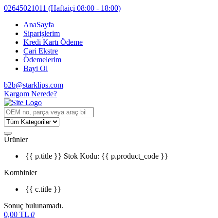
02645021011
(Haftaiçi 08:00 - 18:00)
AnaSayfa
Siparişlerim
Kredi Kartı Ödeme
Cari Ekstre
Ödemelerim
Bayi Ol
b2b@starklips.com
Kargom Nerede?
Ürünler
{{ p.title }}
Stok Kodu: {{ p.product_code }}
Kombinler
{{ c.title }}
Sonuç bulunamadı.
0,00
TL
0