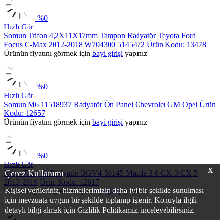
%
0
Hızlı Gör
Somun Trifon 4,2X11X17mm Tampon Radyatör Toyota Ford
Focus C-Max 2012-2018 W704300 5145472
Ürün Kodu: 13478
Ürünün fiyatını görmek için
bayi girişi
yapınız
%
0
Hızlı Gör
Somun M6 11518937 Radyatör Ön Panel Chevrolet GM Opel
Ürün
Kodu: 12657
Ürünün fiyatını görmek için
bayi girişi
yapınız
%
0
Hızlı Gör
X
Çerez Kullanımı
Klips Tampon Radyatör BGV4-56145 Mazda 3 6 CX-3 CX-5
2012-2019
Ürün Kodu: 12617
Kişisel verileriniz, hizmetlerimizin daha iyi bir şekilde sunulması
Ürünün fiyatını görmek için
bayi girişi
yapınız
için mevzuata uygun bir şekilde toplanıp işlenir. Konuyla ilgili
detaylı bilgi almak için Gizlilik Politikamızı inceleyebilirsiniz.