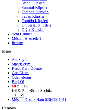
Stand Klipsleri
Sunroof Klipsleri
Tampon Klipsleri
Tavan Klipsleri
Torpido Klipsleri
Universal Klipsleri
Diğer Klipsler
Yeni Ürünler
Müşteri Hizmetleri
İletişim
Menü
AnaSayfa
Siparişlerim
Kredi Kartı Ödeme
Cari Ekstre
Ödemelerim
Bayi Ol
tr − TL
Dil & Para Birimi Seçiniz
Müşteri Destek Hattı
02645021011
Hesabım