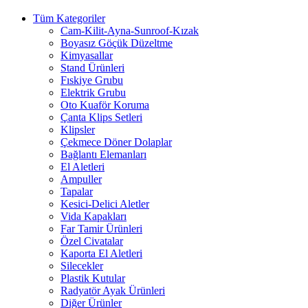
Tüm Kategoriler
Cam-Kilit-Ayna-Sunroof-Kızak
Boyasız Göçük Düzeltme
Kimyasallar
Stand Ürünleri
Fıskiye Grubu
Elektrik Grubu
Oto Kuaför Koruma
Çanta Klips Setleri
Klipsler
Çekmece Döner Dolaplar
Bağlantı Elemanları
El Aletleri
Ampuller
Tapalar
Kesici-Delici Aletler
Vida Kapakları
Far Tamir Ürünleri
Özel Civatalar
Kaporta El Aletleri
Silecekler
Plastik Kutular
Radyatör Ayak Ürünleri
Diğer Ürünler