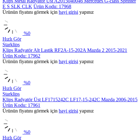
Klips Metal Radyatör Üst A2015040046 Mercedes G-class Sprinter
E S SLK CLK
Ürün Kodu: 17968
Ürünün fiyatını görmek için
bayi girişi
yapınız
%
0
Hızlı Gör
Starklips
Klips Radyatör Alt Lastik RF2A-15-202A Mazda 2 2015-2021
Ürün Kodu: 17962
Ürünün fiyatını görmek için
bayi girişi
yapınız
%
0
Hızlı Gör
Starklips
Klips Radyatör Üst LF1715242C LF17-15-242C Mazda 2006-2015
Ürün Kodu: 17961
Ürünün fiyatını görmek için
bayi girişi
yapınız
%
0
Hızlı Gör