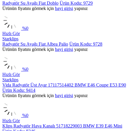
Radyatör Su Ayağı Fiat Doblo
Ürün Kodu: 9729
Ürünün fiyatını görmek için
bayi girişi
yapınız
%
0
Hızlı Gör
Starklips
Radyatör Su Ayağı Fiat Albea Palio
Ürün Kodu: 9728
Ürünün fiyatını görmek için
bayi girişi
yapınız
%
0
Hızlı Gör
Starklips
Vida Radyatör Üst Ayar 17117514402 BMW E46 Coupe E53 E90
Ürün Kodu: 9414
Ürünün fiyatını görmek için
bayi girişi
yapınız
%
0
Hızlı Gör
Klips Radyatör Hava Kanalı 51718229003 BMW E39 E46 Mini