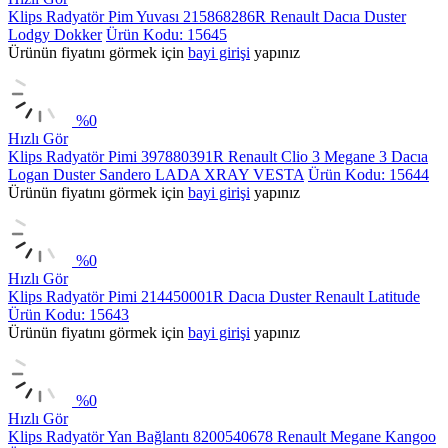
Klips Radyatör Pim Yuvası 215868286R Renault Dacıa Duster
Lodgy Dokker
Ürün Kodu: 15645
Ürünün fiyatını görmek için
bayi girişi
yapınız
%
0
Hızlı Gör
Klips Radyatör Pimi 397880391R Renault Clio 3 Megane 3 Dacıa
Logan Duster Sandero LADA XRAY VESTA
Ürün Kodu: 15644
Ürünün fiyatını görmek için
bayi girişi
yapınız
%
0
Hızlı Gör
Klips Radyatör Pimi 214450001R Dacıa Duster Renault Latitude
Ürün Kodu: 15643
Ürünün fiyatını görmek için
bayi girişi
yapınız
%
0
Hızlı Gör
Klips Radyatör Yan Bağlantı 8200540678 Renault Megane Kangoo