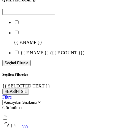
{{ FILTER.NAME }}
{{ F.NAME }}
{{ F.NAME }}
({{ F.COUNT }})
Seçimi Filtrele
Seçilen Filtreler
{{ SELECTED.TEXT }}
HEPSİNİ SİL
Filtre
Görünüm :
%
0