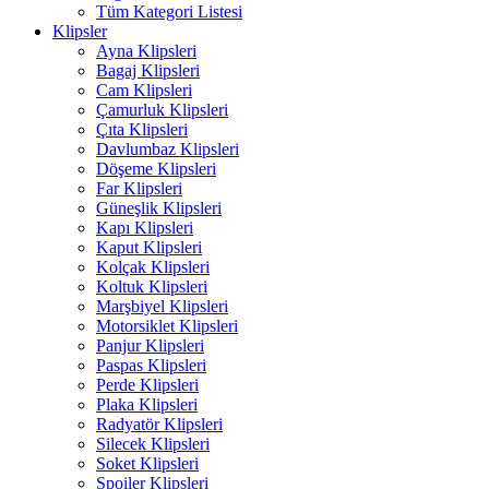
Tüm Kategori Listesi
Klipsler
Ayna Klipsleri
Bagaj Klipsleri
Cam Klipsleri
Çamurluk Klipsleri
Çıta Klipsleri
Davlumbaz Klipsleri
Döşeme Klipsleri
Far Klipsleri
Güneşlik Klipsleri
Kapı Klipsleri
Kaput Klipsleri
Kolçak Klipsleri
Koltuk Klipsleri
Marşbiyel Klipsleri
Motorsiklet Klipsleri
Panjur Klipsleri
Paspas Klipsleri
Perde Klipsleri
Plaka Klipsleri
Radyatör Klipsleri
Silecek Klipsleri
Soket Klipsleri
Spoiler Klipsleri