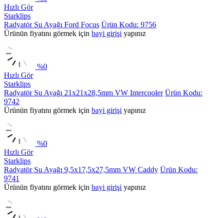
Hızlı Gör
Starklips
Radyatör Su Ayağı Ford Focus
Ürün Kodu: 9756
Ürünün fiyatını görmek için
bayi girişi
yapınız
%
0
Hızlı Gör
Starklips
Radyatör Su Ayağı 21x21x28,5mm VW Intercooler
Ürün Kodu:
9742
Ürünün fiyatını görmek için
bayi girişi
yapınız
%
0
Hızlı Gör
Starklips
Radyatör Su Ayağı 9,5x17,5x27,5mm VW Caddy
Ürün Kodu:
9741
Ürünün fiyatını görmek için
bayi girişi
yapınız