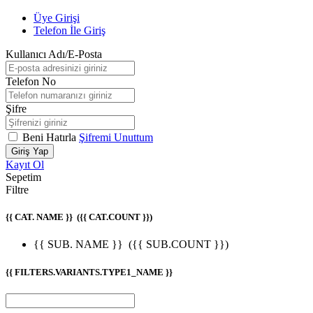
Üye Girişi
Telefon İle Giriş
Kullanıcı Adı/E-Posta
Telefon No
Şifre
Beni Hatırla
Şifremi Unuttum
Giriş Yap
Kayıt Ol
Sepetim
Filtre
{{ CAT. NAME }}
({{ CAT.COUNT }})
{{ SUB. NAME }}
({{ SUB.COUNT }})
{{ FILTERS.VARIANTS.TYPE1_NAME }}