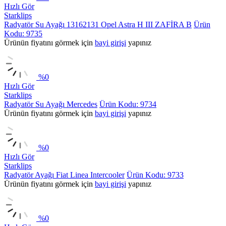
Hızlı Gör
Starklips
Radyatör Su Ayağı 13162131 Opel Astra H III ZAFİRA B
Ürün
Kodu: 9735
Ürünün fiyatını görmek için
bayi girişi
yapınız
%
0
Hızlı Gör
Starklips
Radyatör Su Ayağı Mercedes
Ürün Kodu: 9734
Ürünün fiyatını görmek için
bayi girişi
yapınız
%
0
Hızlı Gör
Starklips
Radyatör Ayağı Fiat Linea Intercooler
Ürün Kodu: 9733
Ürünün fiyatını görmek için
bayi girişi
yapınız
%
0