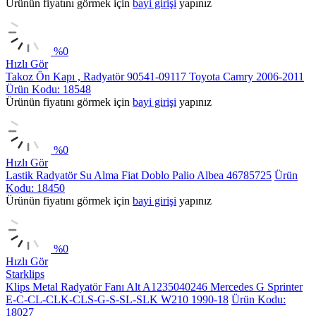
Ürünün fiyatını görmek için
bayi girişi
yapınız
%
0
Hızlı Gör
Takoz Ön Kapı , Radyatör 90541-09117 Toyota Camry 2006-2011
Ürün Kodu: 18548
Ürünün fiyatını görmek için
bayi girişi
yapınız
%
0
Hızlı Gör
Lastik Radyatör Su Alma Fiat Doblo Palio Albea 46785725
Ürün
Kodu: 18450
Ürünün fiyatını görmek için
bayi girişi
yapınız
%
0
Hızlı Gör
Starklips
Klips Metal Radyatör Fanı Alt A1235040246 Mercedes G Sprinter
E-C-CL-CLK-CLS-G-S-SL-SLK W210 1990-18
Ürün Kodu:
18027