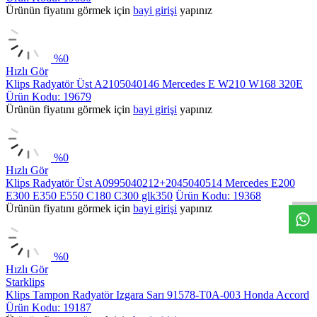
Ürünün fiyatını görmek için
bayi girişi
yapınız
%
0
Hızlı Gör
Klips Radyatör Üst A2105040146 Mercedes E W210 W168 320E
Ürün Kodu: 19679
Ürünün fiyatını görmek için
bayi girişi
yapınız
%
0
Hızlı Gör
Klips Radyatör Üst A0995040212+2045040514 Mercedes E200
E300 E350 E550 C180 C300 glk350
Ürün Kodu: 19368
Ürünün fiyatını görmek için
bayi girişi
yapınız
%
0
Hızlı Gör
Starklips
Klips Tampon Radyatör Izgara Sarı 91578-T0A-003 Honda Accord
Ürün Kodu: 19187