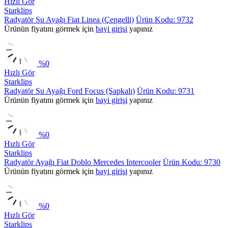
Hızlı Gör
Starklips
Radyatör Su Ayağı Fiat Linea (Çengelli)
Ürün Kodu: 9732
Ürünün fiyatını görmek için
bayi girişi
yapınız
%
0
Hızlı Gör
Starklips
Radyatör Su Ayağı Ford Focus (Şapkalı)
Ürün Kodu: 9731
Ürünün fiyatını görmek için
bayi girişi
yapınız
%
0
Hızlı Gör
Starklips
Radyatör Ayağı Fiat Doblo Mercedes Intercooler
Ürün Kodu: 9730
Ürünün fiyatını görmek için
bayi girişi
yapınız
%
0
Hızlı Gör
Starklips