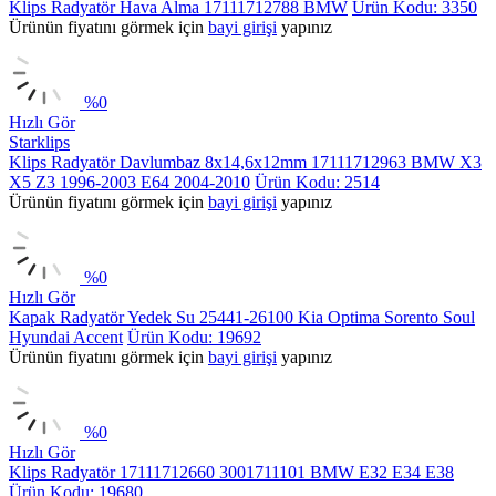
Klips Radyatör Hava Alma 17111712788 BMW
Ürün Kodu: 3350
Ürünün fiyatını görmek için
bayi girişi
yapınız
%
0
Hızlı Gör
Starklips
Klips Radyatör Davlumbaz 8x14,6x12mm 17111712963 BMW X3
X5 Z3 1996-2003 E64 2004-2010
Ürün Kodu: 2514
Ürünün fiyatını görmek için
bayi girişi
yapınız
%
0
Hızlı Gör
Kapak Radyatör Yedek Su 25441-26100 Kia Optima Sorento Soul
Hyundai Accent
Ürün Kodu: 19692
Ürünün fiyatını görmek için
bayi girişi
yapınız
%
0
Hızlı Gör
Klips Radyatör 17111712660 3001711101 BMW E32 E34 E38
Ürün Kodu: 19680