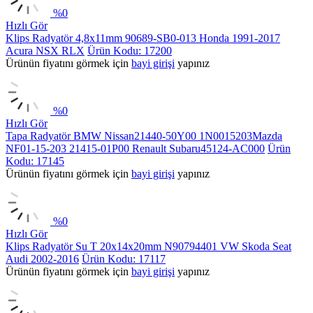
%
0
Hızlı Gör
Klips Radyatör 4,8x11mm 90689-SB0-013 Honda 1991-2017
Acura NSX RLX
Ürün Kodu: 17200
Ürünün fiyatını görmek için
bayi girişi
yapınız
%
0
Hızlı Gör
Tapa Radyatör BMW Nissan21440-50Y00 1N0015203Mazda
NF01-15-203 21415-01P00 Renault Subaru45124-AC000
Ürün
Kodu: 17145
Ürünün fiyatını görmek için
bayi girişi
yapınız
%
0
Hızlı Gör
Klips Radyatör Su T 20x14x20mm N90794401 VW Skoda Seat
Audi 2002-2016
Ürün Kodu: 17117
Ürünün fiyatını görmek için
bayi girişi
yapınız