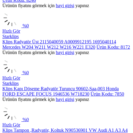
Ürün Kodu: 8246
Ürünün fiyatını görmek için
bayi girişi
yapınız
%
0
Hızlı Gör
Starklips
Klips Radyatör Üst 2115040059 A0009912195 1695040114
Mercedes W204 W211 W212 W216 W221 E320
Ürün Kodu: 8172
Ürünün fiyatını görmek için
bayi girişi
yapınız
%
0
Hızlı Gör
Starklips
Klips Kapı Döşeme Radyatör Turuncu 90602-Saa-003 Honda
FORD ESCAPE FOCUS 1946536 W718230
Ürün Kodu: 7850
Ürünün fiyatını görmek için
bayi girişi
yapınız
%
0
Hızlı Gör
Klips Tampon ,Radyatör, Koltuk N90536901 VW Audi A1 A3 A4