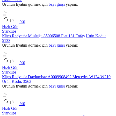
Ürünün fiyatını görmek için
bayi girişi
yapınız
%
0
Hızlı Gör
Starklips
Klips Radyatör Musluğu 85006508 Fiat 131 Tofaş
Ürün Kodu:
5133
Ürünün fiyatını görmek için
bayi girişi
yapınız
%
0
Hızlı Gör
Starklips
Klips Radyatör Davlumbaz A0009908492 Mercedes W124 W210
Ürün Kodu: 3562
Ürünün fiyatını görmek için
bayi girişi
yapınız
%
0
Hızlı Gör
Starklips