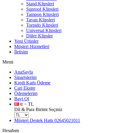
Stand Klipsleri
Sunroof Klipsleri
Tampon Klipsleri
Tavan Klipsleri
Torpido Klipsleri
Universal Klipsleri
Diğer Klipsler
Yeni Ürünler
Müşteri Hizmetleri
İletişim
Menü
AnaSayfa
Siparişlerim
Kredi Kartı Ödeme
Cari Ekstre
Ödemelerim
Bayi Ol
tr − TL
Dil & Para Birimi Seçiniz
Müşteri Destek Hattı
02645021011
Hesabım