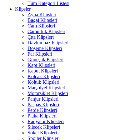
Tüm Kategori Listesi
Klipsler
Ayna Klipsleri
Bagaj Klipsleri
Cam Klipsleri
Çamurluk Klipsleri
Çıta Klipsleri
Davlumbaz Klipsleri
Döşeme Klipsleri
Far Klipsleri
Güneşlik Klipsleri
Kapı Klipsleri
Kaput Klipsleri
Kolçak Klipsleri
Koltuk Klipsleri
Marşbiyel Klipsleri
Motorsiklet Klipsleri
Panjur Klipsleri
Paspas Klipsleri
Perde Klipsleri
Plaka Klipsleri
Radyatör Klipsleri
Silecek Klipsleri
Soket Klipsleri
Spoiler Klipsleri