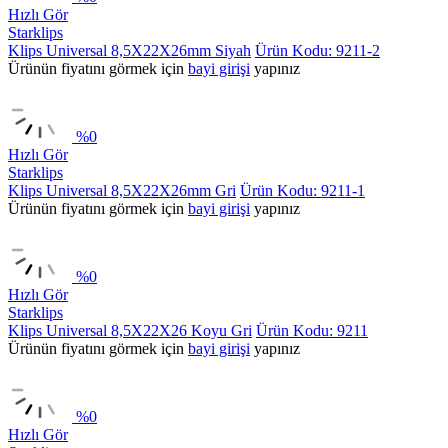
Hızlı Gör
Starklips
Klips Universal 8,5X22X26mm Siyah
Ürün Kodu: 9211-2
Ürünün fiyatını görmek için
bayi girişi
yapınız
%
0
Hızlı Gör
Starklips
Klips Universal 8,5X22X26mm Gri
Ürün Kodu: 9211-1
Ürünün fiyatını görmek için
bayi girişi
yapınız
%
0
Hızlı Gör
Starklips
Klips Universal 8,5X22X26 Koyu Gri
Ürün Kodu: 9211
Ürünün fiyatını görmek için
bayi girişi
yapınız
%
0
Hızlı Gör