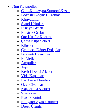
Tüm Kategoriler
Cam-Kilit-Ayna-Sunroof-Kızak
Boyasız Göçük Düzeltme
Kimyasallar
Stand Ürünleri
Fıskiye Grubu
Elektrik Grubu
Oto Kuaför Koruma
Çanta Klips Setleri
Klipsler
Çekmece Döner Dolaplar
Bağlantı Elemanları
El Aletleri
Ampuller
Tapalar
Kesici-Delici Aletler
Vida Kapakları
Far Tamir Ürünleri
Özel Civatalar
Kaporta El Aletleri
Silecekler
Plastik Kutular
Radyatör Ayak Ürünleri
Diğer Ürünler