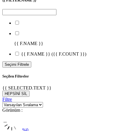
{{ FILTER.NAME }}
{{ F.NAME }}
{{ F.NAME }}
({{ F.COUNT }})
Seçimi Filtrele
Seçilen Filtreler
{{ SELECTED.TEXT }}
HEPSİNİ SİL
Filtre
Görünüm :
%
0