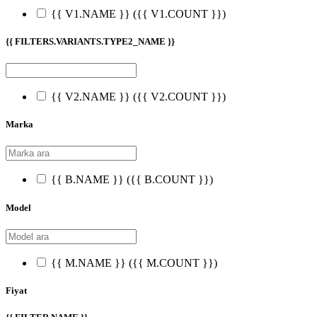
{{ V1.NAME }}
({{ V1.COUNT }})
{{ FILTERS.VARIANTS.TYPE2_NAME }}
{{ V2.NAME }}
({{ V2.COUNT }})
Marka
{{ B.NAME }}
({{ B.COUNT }})
Model
{{ M.NAME }}
({{ M.COUNT }})
Fiyat