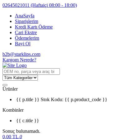
02645021011
(Haftaiçi 08:00 - 18:00)
AnaSayfa
Siparişlerim
Kredi Kartı Ödeme
Cari Ekstre
Ödemelerim
Bayi Ol
b2b@starklips.com
Kargom Nerede?
Ürünler
{{ p.title }}
Stok Kodu: {{ p.product_code }}
Kombinler
{{ c.title }}
Sonuç bulunamadı.
0,00
TL
0