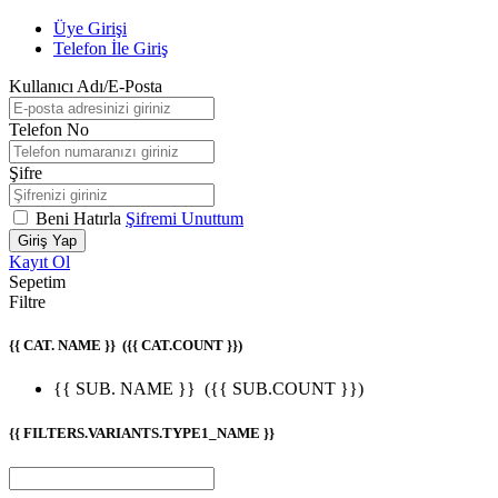
Üye Girişi
Telefon İle Giriş
Kullanıcı Adı/E-Posta
Telefon No
Şifre
Beni Hatırla
Şifremi Unuttum
Giriş Yap
Kayıt Ol
Sepetim
Filtre
{{ CAT. NAME }}
({{ CAT.COUNT }})
{{ SUB. NAME }}
({{ SUB.COUNT }})
{{ FILTERS.VARIANTS.TYPE1_NAME }}