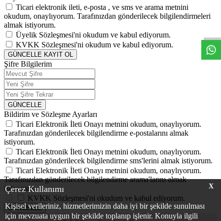
Ticari elektronik ileti,
e-posta
,
ve
sms
ve
arama
metnini
okudum, onaylıyorum. Tarafınızdan gönderilecek bilgilendirmeleri
almak istiyorum.
Üyelik Sözleşmesi'ni
okudum ve kabul ediyorum.
KVKK Sözleşmesi'ni
okudum ve kabul ediyorum.
GÜNCELLE
KAYIT OL
Şifre Bilgilerim
GÜNCELLE
Bildirim ve Sözleşme Ayarları
Ticari Elektronik İleti Onayı
metnini okudum, onaylıyorum.
Tarafınızdan gönderilecek bilgilendirme e-postalarını almak
istiyorum.
Ticari Elektronik İleti Onayı
metnini okudum, onaylıyorum.
Tarafınızdan gönderilecek bilgilendirme sms'lerini almak istiyorum.
Ticari Elektronik İleti Onayı
metnini okudum, onaylıyorum.
Tarafınızdan gönderilecek bilgilendirme arama'larını almak
X
istiyorum.
Çerez Kullanımı
KVKK Sözleşmesi'ni
okudum ve kabul ediyorum.
Kişisel verileriniz, hizmetlerimizin daha iyi bir şekilde sunulması
GÜNCELLE
için mevzuata uygun bir şekilde toplanıp işlenir. Konuyla ilgili