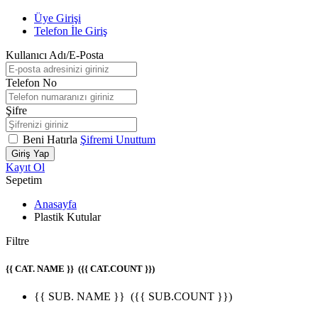
Üye Girişi
Telefon İle Giriş
Kullanıcı Adı/E-Posta
Telefon No
Şifre
Beni Hatırla
Şifremi Unuttum
Giriş Yap
Kayıt Ol
Sepetim
Anasayfa
Plastik Kutular
Filtre
{{ CAT. NAME }}
({{ CAT.COUNT }})
{{ SUB. NAME }}
({{ SUB.COUNT }})