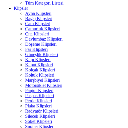
Tüm Kategori Listesi
Klipsler
Ayna Klipsleri
Bagaj Klipsleri
Cam Klipsleri
Çamurluk Klipsleri
Çıta Klipsleri
Davlumbaz Klipsleri
Döşeme Klipsleri
Far Klipsleri
Güneşlik Klipsleri
Kapı Klipsleri
Kaput Klipsleri
Kolçak Klipsleri
Koltuk Klipsleri
Marşbiyel Klipsleri
Motorsiklet Klipsleri
Panjur Klipsleri
Paspas Klipsleri
Perde Klipsleri
Plaka Klipsleri
Radyatör Klipsleri
Silecek Klipsleri
Soket Klipsleri
Spoiler Klipsleri