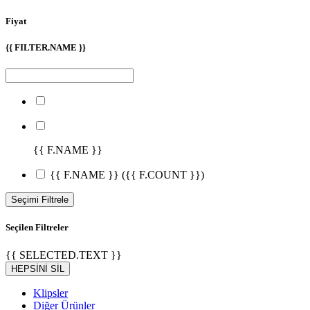
Fiyat
{{ FILTER.NAME }}
{{ F.NAME }}
{{ F.NAME }}
({{ F.COUNT }})
Seçimi Filtrele
Seçilen Filtreler
{{ SELECTED.TEXT }}
HEPSİNİ SİL
Klipsler
Diğer Ürünler