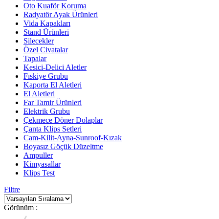
Oto Kuaför Koruma
Radyatör Ayak Ürünleri
Vida Kapakları
Stand Ürünleri
Silecekler
Özel Civatalar
Tapalar
Kesici-Delici Aletler
Fıskiye Grubu
Kaporta El Aletleri
El Aletleri
Far Tamir Ürünleri
Elektrik Grubu
Çekmece Döner Dolaplar
Çanta Klips Setleri
Cam-Kilit-Ayna-Sunroof-Kızak
Boyasız Göçük Düzeltme
Ampuller
Kimyasallar
Klips Test
Filtre
Görünüm :