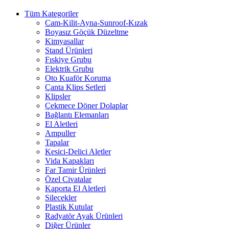
Tüm Kategoriler
Cam-Kilit-Ayna-Sunroof-Kızak
Boyasız Göçük Düzeltme
Kimyasallar
Stand Ürünleri
Fıskiye Grubu
Elektrik Grubu
Oto Kuaför Koruma
Çanta Klips Setleri
Klipsler
Çekmece Döner Dolaplar
Bağlantı Elemanları
El Aletleri
Ampuller
Tapalar
Kesici-Delici Aletler
Vida Kapakları
Far Tamir Ürünleri
Özel Civatalar
Kaporta El Aletleri
Silecekler
Plastik Kutular
Radyatör Ayak Ürünleri
Diğer Ürünler