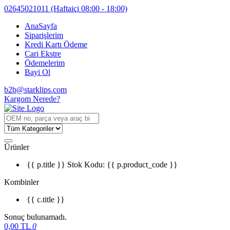
02645021011
(Haftaiçi 08:00 - 18:00)
AnaSayfa
Siparişlerim
Kredi Kartı Ödeme
Cari Ekstre
Ödemelerim
Bayi Ol
b2b@starklips.com
Kargom Nerede?
Ürünler
{{ p.title }}
Stok Kodu: {{ p.product_code }}
Kombinler
{{ c.title }}
Sonuç bulunamadı.
0,00
TL
0