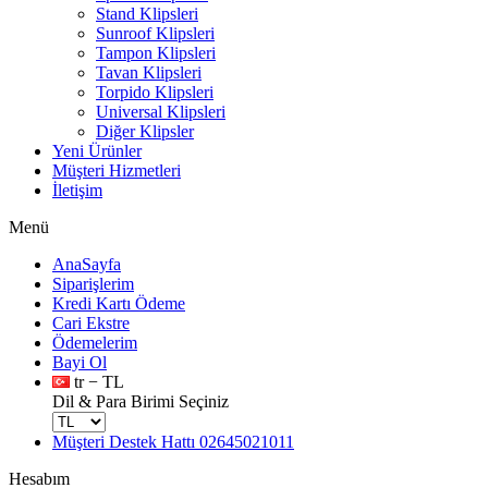
Stand Klipsleri
Sunroof Klipsleri
Tampon Klipsleri
Tavan Klipsleri
Torpido Klipsleri
Universal Klipsleri
Diğer Klipsler
Yeni Ürünler
Müşteri Hizmetleri
İletişim
Menü
AnaSayfa
Siparişlerim
Kredi Kartı Ödeme
Cari Ekstre
Ödemelerim
Bayi Ol
tr − TL
Dil & Para Birimi Seçiniz
Müşteri Destek Hattı
02645021011
Hesabım