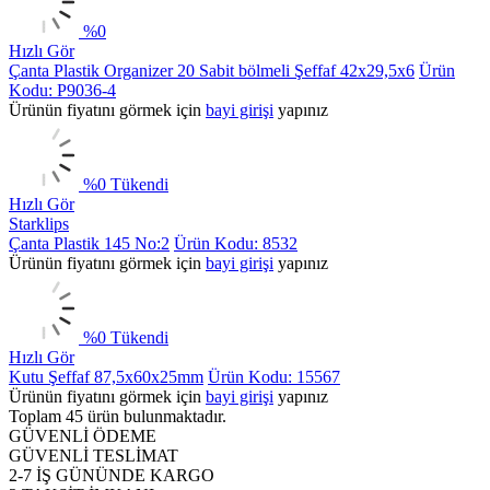
%
0
Hızlı Gör
Çanta Plastik Organizer 20 Sabit bölmeli Şeffaf 42x29,5x6
Ürün
Kodu: P9036-4
Ürünün fiyatını görmek için
bayi girişi
yapınız
%
0
Tükendi
Hızlı Gör
Starklips
Çanta Plastik 145 No:2
Ürün Kodu: 8532
Ürünün fiyatını görmek için
bayi girişi
yapınız
%
0
Tükendi
Hızlı Gör
Kutu Şeffaf 87,5x60x25mm
Ürün Kodu: 15567
Ürünün fiyatını görmek için
bayi girişi
yapınız
Toplam
45
ürün bulunmaktadır.
GÜVENLİ ÖDEME
GÜVENLİ TESLİMAT
2-7 İŞ GÜNÜNDE KARGO