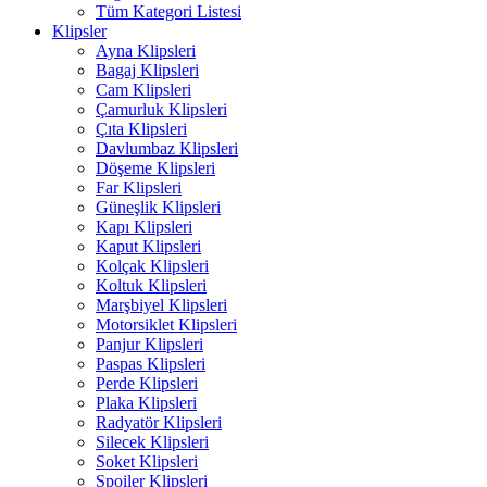
Tüm Kategori Listesi
Klipsler
Ayna Klipsleri
Bagaj Klipsleri
Cam Klipsleri
Çamurluk Klipsleri
Çıta Klipsleri
Davlumbaz Klipsleri
Döşeme Klipsleri
Far Klipsleri
Güneşlik Klipsleri
Kapı Klipsleri
Kaput Klipsleri
Kolçak Klipsleri
Koltuk Klipsleri
Marşbiyel Klipsleri
Motorsiklet Klipsleri
Panjur Klipsleri
Paspas Klipsleri
Perde Klipsleri
Plaka Klipsleri
Radyatör Klipsleri
Silecek Klipsleri
Soket Klipsleri
Spoiler Klipsleri