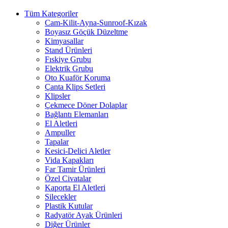
Tüm Kategoriler
Cam-Kilit-Ayna-Sunroof-Kızak
Boyasız Göçük Düzeltme
Kimyasallar
Stand Ürünleri
Fıskiye Grubu
Elektrik Grubu
Oto Kuaför Koruma
Çanta Klips Setleri
Klipsler
Çekmece Döner Dolaplar
Bağlantı Elemanları
El Aletleri
Ampuller
Tapalar
Kesici-Delici Aletler
Vida Kapakları
Far Tamir Ürünleri
Özel Civatalar
Kaporta El Aletleri
Silecekler
Plastik Kutular
Radyatör Ayak Ürünleri
Diğer Ürünler