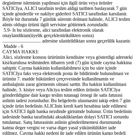
degistirme isleminin yapilmasi için ilgili ürün veya ürünler
SATICIya, ALICI tarafinin teslim aldigi tarihten baslayarak 7 gün
içinde gönderilir ve nakliye giderleri SATICI tarafindan karsilanir.
Böyle bir durumda 7 günlük sürenin dolmasi halinde, ALICI teslim
almis oldugu ürünü ilgili servisine götürmek zorundadir.
5.9- Is bu sözlesme, alici tarafindan elektronik olarak
onaylandiktan(üyelik gerçeklestirikdikten sonra)
................................ adresine ulastirildiktan sonra geçerlilik kazanir.
Madde - 6
CAYMA HAKKI:
Alici, sözlesme konusu ürürünün kendisine veya gösterdigi adresteki
kisi/kurulusa tesliminden itibaren yedi (7) gün içinde cayma hakkina
sahiptir. Cayma hakkinin kullanilabilmesi için bu süre içinde
SATICIya faks veya elektronik posta ile bildirimde bulunulmasi ve
ürünün 7. madde hükümleri çerçevesinde kullanilmamis ve
ambalajinin zarar görmemis olmasi sarttir. Bu hakkin kullanilmasi
halinde, 3. kisiye veya Aliciya teslim edilen ürünün SATICIya
gönderildigine dair kargo teslim tutanagi örnegi ile satis faturasi
aslinin iadesi zorunludur. Bu belgelerin ulasmasini takip eden 7 gün
içinde ürün bedelinin ALICInin kredi karti hesabina iade edilmesi
için SATICI ilgili banka nezdinde girisimde bulunur. Ürün bedelinin
iadesinde banka tarafindaki aksakliklardan dolayi SATICI sorumlu
tutulamaz. Satış faturasinin aslinin gönderilmemesi durumunda
katma deger vergisi ve varsa diger yasal yükümlülükler iade
edilmez. Cayma hakki nedeni ile iade edilen ürünün kargo bedeli