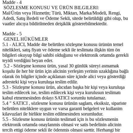
Madde - 4
SÖZLESME KONUSU VE ÜRÜN BILGILERI:
Mal/Ürün veya Hizmetin; Türü, Miktarı, Marka/Modeli, Rengi,
Adedi, Satış Bedeli ve Ödeme Sekli, sitede belirtildiği gibi olup, bu
vaatler alıcıya bildirilmeden deişiklik gösterebilmektedir.
Madde - 5
GENEL HÜKÜMLER
5.1 - ALICI, Madde 4te belirtilen sözleşme konusu ürünün temel
nitelikleri, satış fiyatı ve ödeme sekli ile teslimata ilişkin tüm ön
bilgileri okuyup bilgi sahibi olduğunu ve elektronik ortamda gerekli
teyidi verdiğini beyan eder.
5.2 - Sözleşme konusu ürün, yasal 30 günlük süreyi asmamak
koşulu ile her bir ürün için alicinin yerleşim yerinin uzaklığına bağlı
olarak ön bilgiler içinde açıklanan süre içinde alici veya gösterdiği
adresteki kişi veya kuruluşa teslim edilir.
5.3 - Sözleşme konusu ürün, alıcıdan başka bir kişi veya kuruluşa
teslim edilecek ise, teslim edilecek kişi veya kurulusun teslimatı
kabul etmemesinden dolayı SATICI sorumlu tutulamaz.
5.4 " SATICI , sözlesme konusu ürünün saglam, eksiksiz, sipariste
belirtilen niteliklere uygun ve varsa garanti belgeleri ve kullanim
kilavuzlari ile birlikte teslim edilmesinden sorumludur.
5.5 - Sözlesme konusu ürünün teslimati için is bu sözlesmenin
elektronik ortamda onaylanmis olmasi ve satis bedelinin alicinin
tercih ettigi ödeme sekli ile ödenmis olmasi sarttir. Herhangi bir