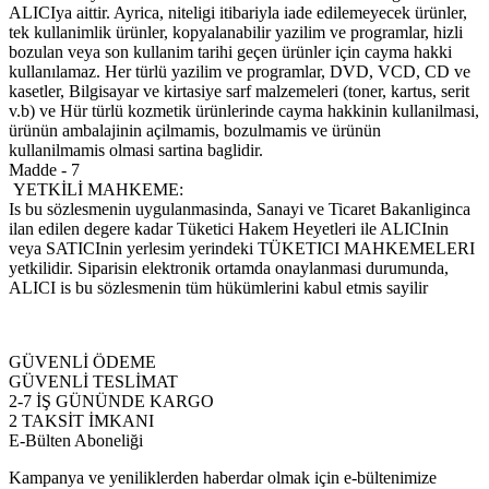
ALICIya aittir. Ayrica, niteligi itibariyla iade edilemeyecek ürünler,
tek kullanimlik ürünler, kopyalanabilir yazilim ve programlar, hizli
bozulan veya son kullanim tarihi geçen ürünler için cayma hakki
kullanılamaz. Her türlü yazilim ve programlar, DVD, VCD, CD ve
kasetler, Bilgisayar ve kirtasiye sarf malzemeleri (toner, kartus, serit
v.b) ve Hür türlü kozmetik ürünlerinde cayma hakkinin kullanilmasi,
ürünün ambalajinin açilmamis, bozulmamis ve ürünün
kullanilmamis olmasi sartina baglidir.
Madde - 7
YETKİLİ MAHKEME:
Is bu sözlesmenin uygulanmasinda, Sanayi ve Ticaret Bakanliginca
ilan edilen degere kadar Tüketici Hakem Heyetleri ile ALICInin
veya SATICInin yerlesim yerindeki TÜKETICI MAHKEMELERI
yetkilidir. Siparisin elektronik ortamda onaylanmasi durumunda,
ALICI is bu sözlesmenin tüm hükümlerini kabul etmis sayilir
GÜVENLİ ÖDEME
GÜVENLİ TESLİMAT
2-7 İŞ GÜNÜNDE KARGO
2 TAKSİT İMKANI
E-Bülten Aboneliği
Kampanya ve yeniliklerden haberdar olmak için e-bültenimize