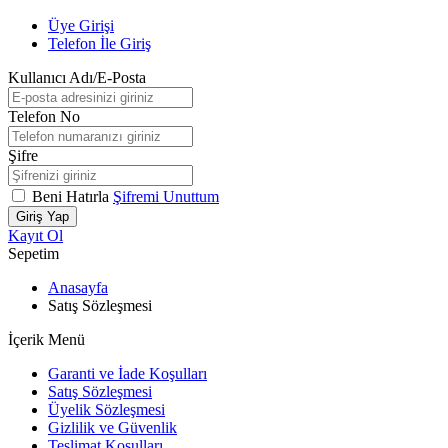
Üye Girişi
Telefon İle Giriş
Kullanıcı Adı/E-Posta
Telefon No
Şifre
Beni Hatırla
Şifremi Unuttum
Giriş Yap
Kayıt Ol
Sepetim
Anasayfa
Satış Sözleşmesi
İçerik Menü
Garanti ve İade Koşulları
Satış Sözleşmesi
Üyelik Sözleşmesi
Gizlilik ve Güvenlik
Teslimat Koşulları