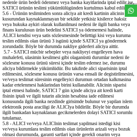
nedenle ürün bedeli ödenmez veya banka kayitlarinda iptal edilir ise,
SATICI ürünün teslimi yükümlülügünden kurtulmus kabul edilir.
5.6 - Ürünün tesliminden sonra aliciya ait kredi kartinin alicinin
kusurundan kaynaklanmayan bir sekilde yetkisiz kisilerce haksiz
veya hukuka aykiri olarak kullanilmasi nedeni ile ilgili banka veya
finans kurulusun ürün bedelini SATICI ya ödememesi halinde,
ALICI kendisi veya satis sözlesmesinde belirttigi kisi veya kuruma
teslim edilmis olan ürünü 3 isgünü içinde SATICI ya göndermek
zorundadir. Böyle bir durumda nakliye giderleri aliciya aittir.
5.7 - SATICI mücbir sebepler veya nakliyeyi engelleyen hava
muhalefeti, ulasimin kesilmesi gibi olaganüstü durumlar nedeni ile
sözlesme konusu ürünü süresi içinde teslim edemez ise, durumu
aliciya bildirmekle yükümlüdür. Bu takdirde alici siparisinin iptal
edilmesini, sözlesme konusu ürünün varsa emsali ile degistirilmesini,
ve/veya teslimat süresinin engelleyici durumun ortadan kalkmasina
kadar ertelenmesi haklarindan birini kullanabilir. Alicinin siparisi
iptal etmesi halinde, SATICI 7 gün içinde aliciya ait kredi karti
fisinin iptali ve ilgili tutarin alicinin hesabina iade edilmesi
konusunda ilgili banka nezdinde girisimde bulunur ve yapilan islem
elektronik posta araciligi ile ALICIya bildirilir. Böyle bir durumda
ilgili bankadan kaynaklanan gecikmelerden dolayi SATICI sorumlu
tutulamaz.
5.8 - ALICI ve/veya ALICInin teslimat yapilmasi istedigi kisi
ve/veya kurumlara teslim edilmis olan ürünlerin arizali veya bozuk
olmasi durumunda, garanti sartlari içinde gerekli onarim veya