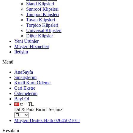
Stand Klipsleri
Sunroof Klipsleri
Tampon Klipsleri
Tavan Klipsleri
Torpido Klipsleri
Universal Klipsleri
Diğer Klipsler
Yeni Ürünler
Müşteri Hizmetleri
İletişim
Menü
AnaSayfa
Siparişlerim
Kredi Kartı Ödeme
Cari Ekstre
Ödemelerim
Bayi Ol
tr − TL
Dil & Para Birimi Seçiniz
Müşteri Destek Hattı
02645021011
Hesabım