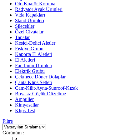
Oto Kuaför Koruma
Radyatör Ayak Ürünleri
Vida Kapakları
Stand Ürünleri
Silecekler
Özel Civatalar
Tapalar
Kesici-Delici Aletler
Fıskiye Grubu
Kaporta El Aletleri
El Aletleri
Far Tamir Ürünleri
Elektrik Grubu
Çekmece Döner Dolaplar
Çanta Klips Setleri
Cam-Kilit-Ayna-Sunroof-Kızak
Boyasız Göçük Düzeltme
Ampuller
Kimyasallar
Klips Test
Filtre
Görünüm :