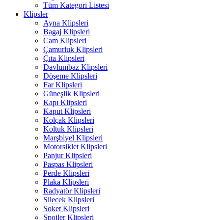
Tüm Kategori Listesi
Klipsler
Ayna Klipsleri
Bagaj Klipsleri
Cam Klipsleri
Çamurluk Klipsleri
Çıta Klipsleri
Davlumbaz Klipsleri
Döşeme Klipsleri
Far Klipsleri
Güneşlik Klipsleri
Kapı Klipsleri
Kaput Klipsleri
Kolçak Klipsleri
Koltuk Klipsleri
Marşbiyel Klipsleri
Motorsiklet Klipsleri
Panjur Klipsleri
Paspas Klipsleri
Perde Klipsleri
Plaka Klipsleri
Radyatör Klipsleri
Silecek Klipsleri
Soket Klipsleri
Spoiler Klipsleri