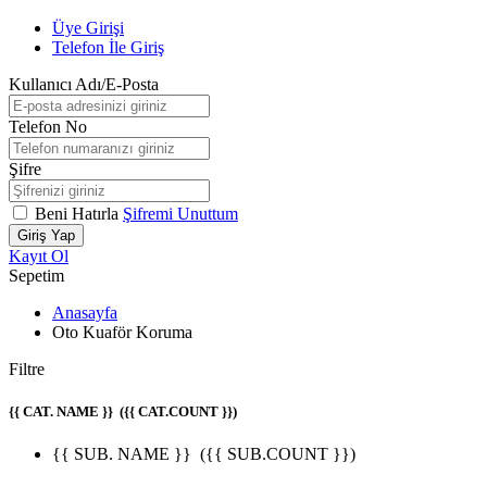
Üye Girişi
Telefon İle Giriş
Kullanıcı Adı/E-Posta
Telefon No
Şifre
Beni Hatırla
Şifremi Unuttum
Giriş Yap
Kayıt Ol
Sepetim
Anasayfa
Oto Kuaför Koruma
Filtre
{{ CAT. NAME }}
({{ CAT.COUNT }})
{{ SUB. NAME }}
({{ SUB.COUNT }})