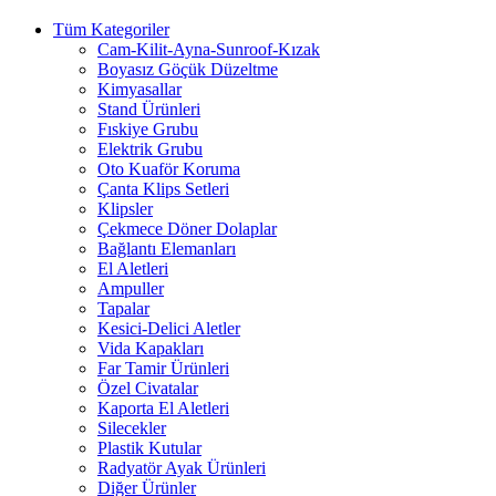
Tüm Kategoriler
Cam-Kilit-Ayna-Sunroof-Kızak
Boyasız Göçük Düzeltme
Kimyasallar
Stand Ürünleri
Fıskiye Grubu
Elektrik Grubu
Oto Kuaför Koruma
Çanta Klips Setleri
Klipsler
Çekmece Döner Dolaplar
Bağlantı Elemanları
El Aletleri
Ampuller
Tapalar
Kesici-Delici Aletler
Vida Kapakları
Far Tamir Ürünleri
Özel Civatalar
Kaporta El Aletleri
Silecekler
Plastik Kutular
Radyatör Ayak Ürünleri
Diğer Ürünler