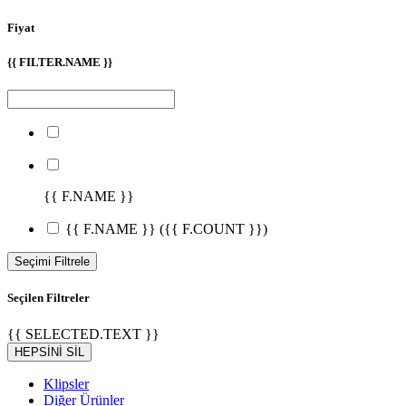
Fiyat
{{ FILTER.NAME }}
{{ F.NAME }}
{{ F.NAME }}
({{ F.COUNT }})
Seçimi Filtrele
Seçilen Filtreler
{{ SELECTED.TEXT }}
HEPSİNİ SİL
Klipsler
Diğer Ürünler