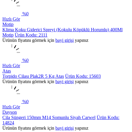
%
0
Hızlı Gör
Motip
Klima Koku Giderici Spreyi (Kokulu Köpüklü Horumlu) 400Ml
Motip
Ürün Kodu: 2111
Ürünün fiyatını görmek için
bayi girişi
yapınız
%
0
Hızlı Gör
Atas
Torpido Cilası Plak2R 5 Kg Atas
Ürün Kodu: 15603
Ürünün fiyatını görmek için
bayi girişi
yapınız
%
0
Hızlı Gör
Dayson
Cila Süngeri 150mm M14 Somunlu Siyah Carwel
Ürün Kodu:
14824
Ürünün fiyatını görmek için
bayi girişi
yapınız