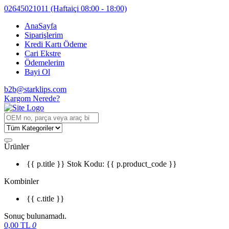
02645021011
(Haftaiçi 08:00 - 18:00)
AnaSayfa
Siparişlerim
Kredi Kartı Ödeme
Cari Ekstre
Ödemelerim
Bayi Ol
b2b@starklips.com
Kargom Nerede?
Ürünler
{{ p.title }}
Stok Kodu: {{ p.product_code }}
Kombinler
{{ c.title }}
Sonuç bulunamadı.
0,00
TL
0