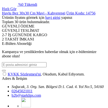
%
0
Tükendi
Hızlı Gör
Havlu Bez 30x30 Cm Mavi - Kahverengi
Ürün Kodu: 14756
Ürünün fiyatını görmek için
bayi girişi
yapınız
Toplam
30
ürün bulunmaktadır.
GÜVENLİ ÖDEME
GÜVENLİ TESLİMAT
2-7 İŞ GÜNÜNDE KARGO
2 TAKSİT İMKANI
E-Bülten Aboneliği
Kampanya ve yeniliklerden haberdar olmak için e-bültenimize
abone olun!
KVKK Sözleşmesi'ni
, Okudum, Kabul Ediyorum.
Adres & İletişim
Soğucak, 3. Org. San. Bölgesi D:1. Cad. 4. Yol No:5, 54160
02645021011
b2b@starklips.com