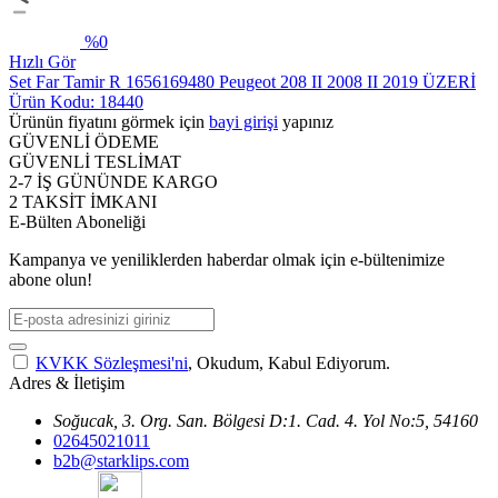
%
0
Hızlı Gör
Set Far Tamir R 1656169480 Peugeot 208 II 2008 II 2019 ÜZERİ
Ürün Kodu: 18440
Ürünün fiyatını görmek için
bayi girişi
yapınız
GÜVENLİ ÖDEME
GÜVENLİ TESLİMAT
2-7 İŞ GÜNÜNDE KARGO
2 TAKSİT İMKANI
E-Bülten Aboneliği
Kampanya ve yeniliklerden haberdar olmak için e-bültenimize
abone olun!
KVKK Sözleşmesi'ni
, Okudum, Kabul Ediyorum.
Adres & İletişim
Soğucak, 3. Org. San. Bölgesi D:1. Cad. 4. Yol No:5, 54160
02645021011
b2b@starklips.com