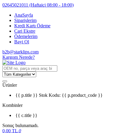
02645021011
(Haftaiçi 08:00 - 18:00)
AnaSayfa
Siparişlerim
Kredi Kartı Ödeme
Cari Ekstre
Ödemelerim
Bayi Ol
b2b@starklips.com
Kargom Nerede?
Ürünler
{{ p.title }}
Stok Kodu: {{ p.product_code }}
Kombinler
{{ c.title }}
Sonuç bulunamadı.
0,00
TL
0