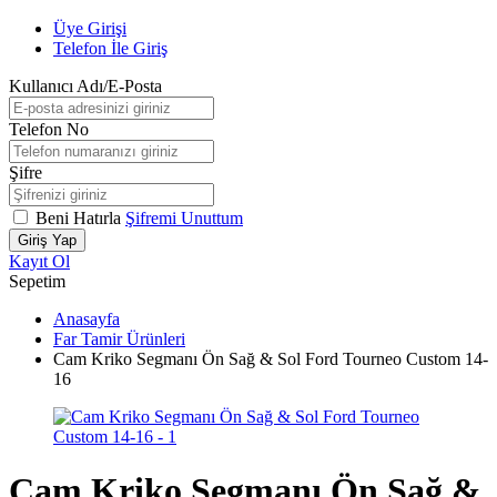
Üye Girişi
Telefon İle Giriş
Kullanıcı Adı/E-Posta
Telefon No
Şifre
Beni Hatırla
Şifremi Unuttum
Giriş Yap
Kayıt Ol
Sepetim
Anasayfa
Far Tamir Ürünleri
Cam Kriko Segmanı Ön Sağ & Sol Ford Tourneo Custom 14-
16
Cam Kriko Segmanı Ön Sağ &