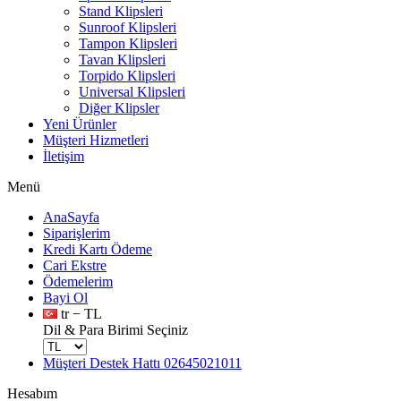
Stand Klipsleri
Sunroof Klipsleri
Tampon Klipsleri
Tavan Klipsleri
Torpido Klipsleri
Universal Klipsleri
Diğer Klipsler
Yeni Ürünler
Müşteri Hizmetleri
İletişim
Menü
AnaSayfa
Siparişlerim
Kredi Kartı Ödeme
Cari Ekstre
Ödemelerim
Bayi Ol
tr − TL
Dil & Para Birimi Seçiniz
Müşteri Destek Hattı
02645021011
Hesabım