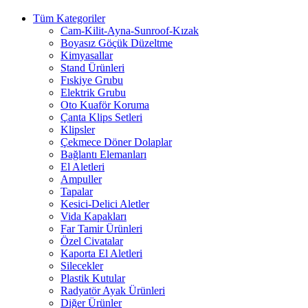
Tüm Kategoriler
Cam-Kilit-Ayna-Sunroof-Kızak
Boyasız Göçük Düzeltme
Kimyasallar
Stand Ürünleri
Fıskiye Grubu
Elektrik Grubu
Oto Kuaför Koruma
Çanta Klips Setleri
Klipsler
Çekmece Döner Dolaplar
Bağlantı Elemanları
El Aletleri
Ampuller
Tapalar
Kesici-Delici Aletler
Vida Kapakları
Far Tamir Ürünleri
Özel Civatalar
Kaporta El Aletleri
Silecekler
Plastik Kutular
Radyatör Ayak Ürünleri
Diğer Ürünler