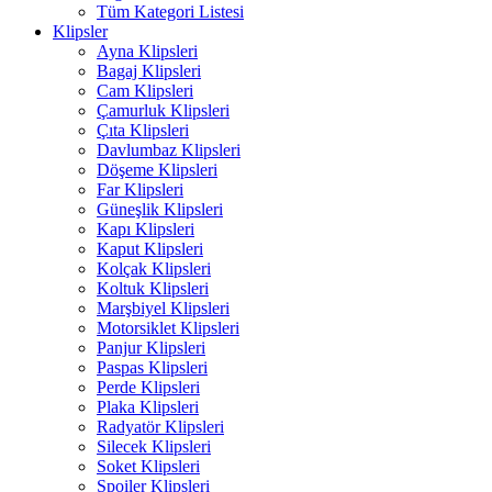
Tüm Kategori Listesi
Klipsler
Ayna Klipsleri
Bagaj Klipsleri
Cam Klipsleri
Çamurluk Klipsleri
Çıta Klipsleri
Davlumbaz Klipsleri
Döşeme Klipsleri
Far Klipsleri
Güneşlik Klipsleri
Kapı Klipsleri
Kaput Klipsleri
Kolçak Klipsleri
Koltuk Klipsleri
Marşbiyel Klipsleri
Motorsiklet Klipsleri
Panjur Klipsleri
Paspas Klipsleri
Perde Klipsleri
Plaka Klipsleri
Radyatör Klipsleri
Silecek Klipsleri
Soket Klipsleri
Spoiler Klipsleri