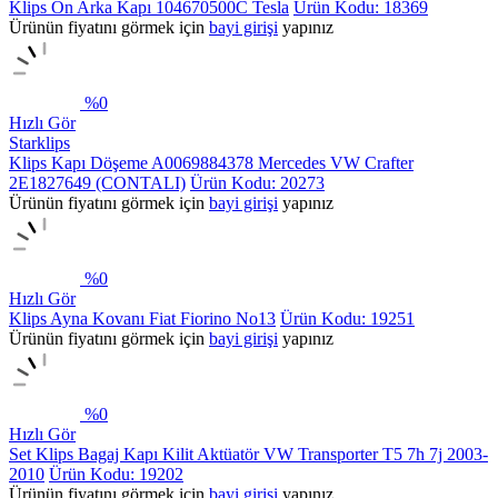
Klips Ön Arka Kapı 104670500C Tesla
Ürün Kodu: 18369
Ürünün fiyatını görmek için
bayi girişi
yapınız
%
0
Hızlı Gör
Starklips
Klips Kapı Döşeme A0069884378 Mercedes VW Crafter
2E1827649 (CONTALI)
Ürün Kodu: 20273
Ürünün fiyatını görmek için
bayi girişi
yapınız
%
0
Hızlı Gör
Klips Ayna Kovanı Fiat Fiorino No13
Ürün Kodu: 19251
Ürünün fiyatını görmek için
bayi girişi
yapınız
%
0
Hızlı Gör
Set Klips Bagaj Kapı Kilit Aktüatör VW Transporter T5 7h 7j 2003-
2010
Ürün Kodu: 19202
Ürünün fiyatını görmek için
bayi girişi
yapınız