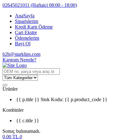
02645021011
(Haftaiçi 08:00 - 18:00)
AnaSayfa
Siparişlerim
Kredi Kartı Ödeme
Cari Ekstre
Ödemelerim
Bayi Ol
b2b@starklips.com
Kargom Nerede?
Ürünler
{{ p.title }}
Stok Kodu: {{ p.product_code }}
Kombinler
{{ c.title }}
Sonuç bulunamadı.
0,00
TL
0