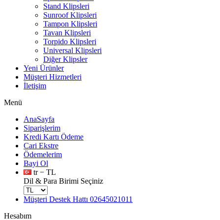
Stand Klipsleri
Sunroof Klipsleri
Tampon Klipsleri
Tavan Klipsleri
Torpido Klipsleri
Universal Klipsleri
Diğer Klipsler
Yeni Ürünler
Müşteri Hizmetleri
İletişim
Menü
AnaSayfa
Siparişlerim
Kredi Kartı Ödeme
Cari Ekstre
Ödemelerim
Bayi Ol
tr − TL
Dil & Para Birimi Seçiniz
Müşteri Destek Hattı
02645021011
Hesabım