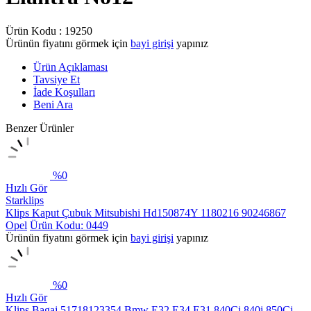
Ürün Kodu :
19250
Ürünün fiyatını görmek için
bayi girişi
yapınız
Ürün Açıklaması
Tavsiye Et
İade Koşulları
Beni Ara
Benzer Ürünler
%
0
Hızlı Gör
Starklips
Klips Kaput Çubuk Mitsubishi Hd150874Y 1180216 90246867
Opel
Ürün Kodu: 0449
Ürünün fiyatını görmek için
bayi girişi
yapınız
%
0
Hızlı Gör
Klips Bagaj 51718123354 Bmw E32 E34 E31 840Ci 840i 850Ci