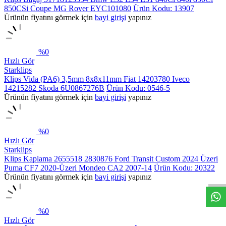
850CSi Coupe MG Rover EYC101080
Ürün Kodu: 13907
Ürünün fiyatını görmek için
bayi girişi
yapınız
%
0
Hızlı Gör
Starklips
Klips Vida (PA6) 3,5mm 8x8x11mm Fiat 14203780 Iveco
14215282 Skoda 6U0867276B
Ürün Kodu: 0546-5
Ürünün fiyatını görmek için
bayi girişi
yapınız
%
0
Hızlı Gör
Starklips
Klips Kaplama 2655518 2830876 Ford Transit Custom 2024 Üzeri
Puma CF7 2020-Üzeri Mondeo CA2 2007-14
Ürün Kodu: 20322
Ürünün fiyatını görmek için
bayi girişi
yapınız
%
0
Hızlı Gör