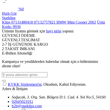
%
0
Hızlı Gör
Starklips
Klips 07131480418 07132757821 BMW Mini Cooper 2002
Ürün
Kodu: 9936
Ürünün fiyatını görmek için
bayi girişi
yapınız
GÜVENLİ ÖDEME
GÜVENLİ TESLİMAT
2-7 İŞ GÜNÜNDE KARGO
2 TAKSİT İMKANI
E-Bülten Aboneliği
Kampanya ve yeniliklerden haberdar olmak için e-bültenimize
abone olun!
KVKK Sözleşmesi'ni
, Okudum, Kabul Ediyorum.
Adres & İletişim
Soğucak, 3. Org. San. Bölgesi D:1. Cad. 4. Yol No:5, 54160
02645021011
b2b@starklips.com