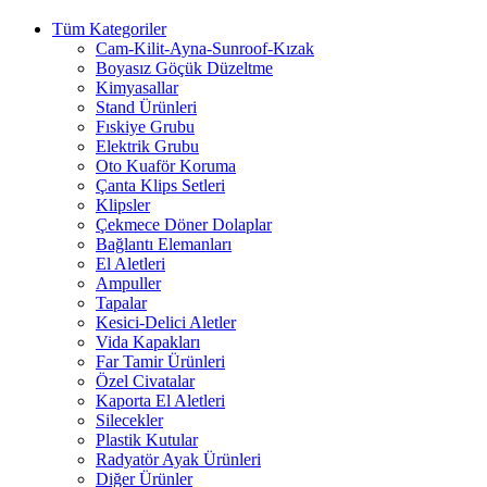
Tüm Kategoriler
Cam-Kilit-Ayna-Sunroof-Kızak
Boyasız Göçük Düzeltme
Kimyasallar
Stand Ürünleri
Fıskiye Grubu
Elektrik Grubu
Oto Kuaför Koruma
Çanta Klips Setleri
Klipsler
Çekmece Döner Dolaplar
Bağlantı Elemanları
El Aletleri
Ampuller
Tapalar
Kesici-Delici Aletler
Vida Kapakları
Far Tamir Ürünleri
Özel Civatalar
Kaporta El Aletleri
Silecekler
Plastik Kutular
Radyatör Ayak Ürünleri
Diğer Ürünler