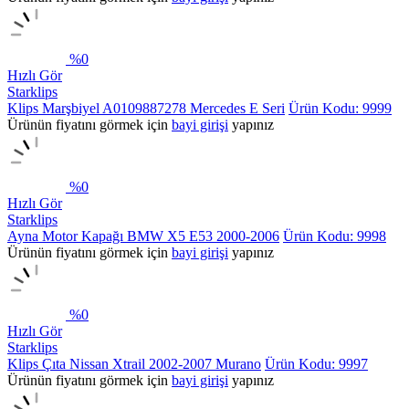
%
0
Hızlı Gör
Starklips
Klips Marşbiyel A0109887278 Mercedes E Seri
Ürün Kodu: 9999
Ürünün fiyatını görmek için
bayi girişi
yapınız
%
0
Hızlı Gör
Starklips
Ayna Motor Kapağı BMW X5 E53 2000-2006
Ürün Kodu: 9998
Ürünün fiyatını görmek için
bayi girişi
yapınız
%
0
Hızlı Gör
Starklips
Klips Çıta Nissan Xtrail 2002-2007 Murano
Ürün Kodu: 9997
Ürünün fiyatını görmek için
bayi girişi
yapınız