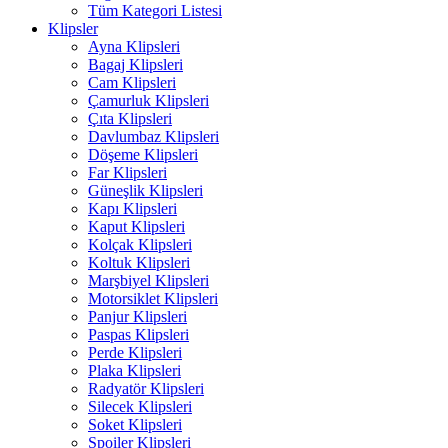
Tüm Kategori Listesi
Klipsler
Ayna Klipsleri
Bagaj Klipsleri
Cam Klipsleri
Çamurluk Klipsleri
Çıta Klipsleri
Davlumbaz Klipsleri
Döşeme Klipsleri
Far Klipsleri
Güneşlik Klipsleri
Kapı Klipsleri
Kaput Klipsleri
Kolçak Klipsleri
Koltuk Klipsleri
Marşbiyel Klipsleri
Motorsiklet Klipsleri
Panjur Klipsleri
Paspas Klipsleri
Perde Klipsleri
Plaka Klipsleri
Radyatör Klipsleri
Silecek Klipsleri
Soket Klipsleri
Spoiler Klipsleri