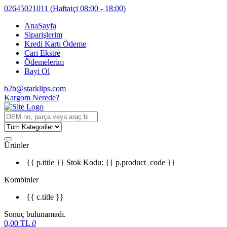
02645021011
(Haftaiçi 08:00 - 18:00)
AnaSayfa
Siparişlerim
Kredi Kartı Ödeme
Cari Ekstre
Ödemelerim
Bayi Ol
b2b@starklips.com
Kargom Nerede?
Ürünler
{{ p.title }}
Stok Kodu: {{ p.product_code }}
Kombinler
{{ c.title }}
Sonuç bulunamadı.
0,00
TL
0