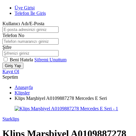
Üye Girişi
Telefon İle Giriş
Kullanıcı Adı/E-Posta
Telefon No
Şifre
Beni Hatırla
Şifremi Unuttum
Giriş Yap
Kayıt Ol
Sepetim
Anasayfa
Klipsler
Klips Marşbiyel A0109887278 Mercedes E Seri
Starklips
Klips Marşbiyel A0109887278