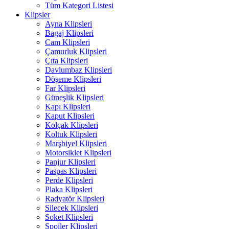
Tüm Kategori Listesi
Klipsler
Ayna Klipsleri
Bagaj Klipsleri
Cam Klipsleri
Çamurluk Klipsleri
Çıta Klipsleri
Davlumbaz Klipsleri
Döşeme Klipsleri
Far Klipsleri
Güneşlik Klipsleri
Kapı Klipsleri
Kaput Klipsleri
Kolçak Klipsleri
Koltuk Klipsleri
Marşbiyel Klipsleri
Motorsiklet Klipsleri
Panjur Klipsleri
Paspas Klipsleri
Perde Klipsleri
Plaka Klipsleri
Radyatör Klipsleri
Silecek Klipsleri
Soket Klipsleri
Spoiler Klipsleri