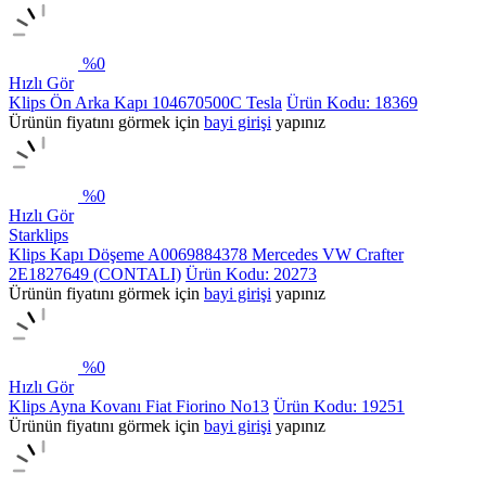
%
0
Hızlı Gör
Klips Ön Arka Kapı 104670500C Tesla
Ürün Kodu: 18369
Ürünün fiyatını görmek için
bayi girişi
yapınız
%
0
Hızlı Gör
Starklips
Klips Kapı Döşeme A0069884378 Mercedes VW Crafter
2E1827649 (CONTALI)
Ürün Kodu: 20273
Ürünün fiyatını görmek için
bayi girişi
yapınız
%
0
Hızlı Gör
Klips Ayna Kovanı Fiat Fiorino No13
Ürün Kodu: 19251
Ürünün fiyatını görmek için
bayi girişi
yapınız