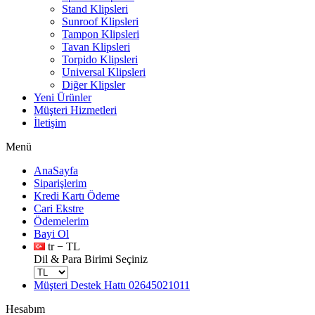
Stand Klipsleri
Sunroof Klipsleri
Tampon Klipsleri
Tavan Klipsleri
Torpido Klipsleri
Universal Klipsleri
Diğer Klipsler
Yeni Ürünler
Müşteri Hizmetleri
İletişim
Menü
AnaSayfa
Siparişlerim
Kredi Kartı Ödeme
Cari Ekstre
Ödemelerim
Bayi Ol
tr − TL
Dil & Para Birimi Seçiniz
Müşteri Destek Hattı
02645021011
Hesabım