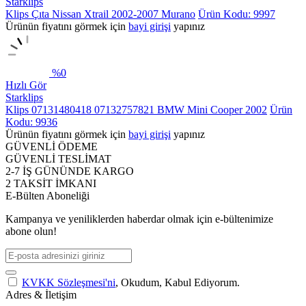
Starklips
Klips Çıta Nissan Xtrail 2002-2007 Murano
Ürün Kodu: 9997
Ürünün fiyatını görmek için
bayi girişi
yapınız
%
0
Hızlı Gör
Starklips
Klips 07131480418 07132757821 BMW Mini Cooper 2002
Ürün
Kodu: 9936
Ürünün fiyatını görmek için
bayi girişi
yapınız
GÜVENLİ ÖDEME
GÜVENLİ TESLİMAT
2-7 İŞ GÜNÜNDE KARGO
2 TAKSİT İMKANI
E-Bülten Aboneliği
Kampanya ve yeniliklerden haberdar olmak için e-bültenimize
abone olun!
KVKK Sözleşmesi'ni
, Okudum, Kabul Ediyorum.
Adres & İletişim