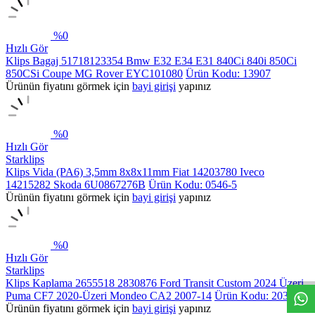
%
0
Hızlı Gör
Klips Bagaj 51718123354 Bmw E32 E34 E31 840Ci 840i 850Ci
850CSi Coupe MG Rover EYC101080
Ürün Kodu: 13907
Ürünün fiyatını görmek için
bayi girişi
yapınız
%
0
Hızlı Gör
Starklips
Klips Vida (PA6) 3,5mm 8x8x11mm Fiat 14203780 Iveco
14215282 Skoda 6U0867276B
Ürün Kodu: 0546-5
Ürünün fiyatını görmek için
bayi girişi
yapınız
%
0
Hızlı Gör
Starklips
Klips Kaplama 2655518 2830876 Ford Transit Custom 2024 Üzeri
Puma CF7 2020-Üzeri Mondeo CA2 2007-14
Ürün Kodu: 20322
Ürünün fiyatını görmek için
bayi girişi
yapınız