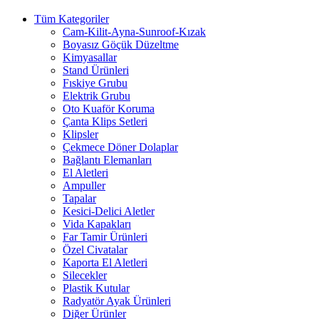
Tüm Kategoriler
Cam-Kilit-Ayna-Sunroof-Kızak
Boyasız Göçük Düzeltme
Kimyasallar
Stand Ürünleri
Fıskiye Grubu
Elektrik Grubu
Oto Kuaför Koruma
Çanta Klips Setleri
Klipsler
Çekmece Döner Dolaplar
Bağlantı Elemanları
El Aletleri
Ampuller
Tapalar
Kesici-Delici Aletler
Vida Kapakları
Far Tamir Ürünleri
Özel Civatalar
Kaporta El Aletleri
Silecekler
Plastik Kutular
Radyatör Ayak Ürünleri
Diğer Ürünler