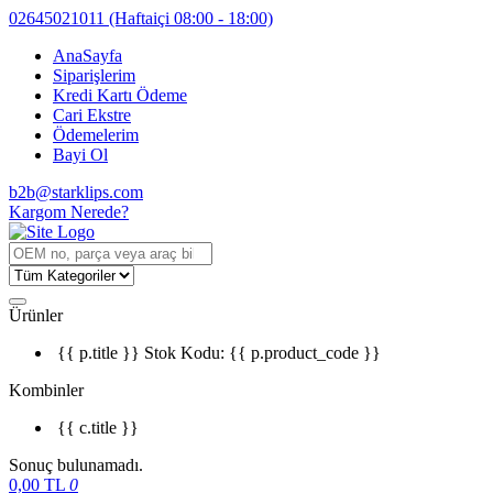
02645021011
(Haftaiçi 08:00 - 18:00)
AnaSayfa
Siparişlerim
Kredi Kartı Ödeme
Cari Ekstre
Ödemelerim
Bayi Ol
b2b@starklips.com
Kargom Nerede?
Ürünler
{{ p.title }}
Stok Kodu: {{ p.product_code }}
Kombinler
{{ c.title }}
Sonuç bulunamadı.
0,00
TL
0