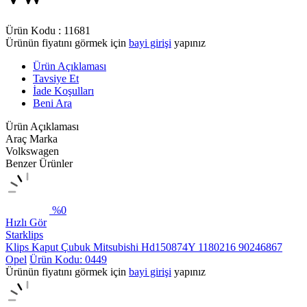
Ürün Kodu :
11681
Ürünün fiyatını görmek için
bayi girişi
yapınız
Ürün Açıklaması
Tavsiye Et
İade Koşulları
Beni Ara
Ürün Açıklaması
Araç Marka
Volkswagen
Benzer Ürünler
%
0
Hızlı Gör
Starklips
Klips Kaput Çubuk Mitsubishi Hd150874Y 1180216 90246867
Opel
Ürün Kodu: 0449
Ürünün fiyatını görmek için
bayi girişi
yapınız