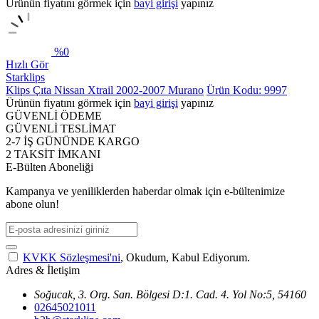
Ürünün fiyatını görmek için
bayi girişi
yapınız
%
0
Hızlı Gör
Starklips
Klips Çıta Nissan Xtrail 2002-2007 Murano
Ürün Kodu: 9997
Ürünün fiyatını görmek için
bayi girişi
yapınız
GÜVENLİ ÖDEME
GÜVENLİ TESLİMAT
2-7 İŞ GÜNÜNDE KARGO
2 TAKSİT İMKANI
E-Bülten Aboneliği
Kampanya ve yeniliklerden haberdar olmak için e-bültenimize
abone olun!
KVKK Sözleşmesi'ni
, Okudum, Kabul Ediyorum.
Adres & İletişim
Soğucak, 3. Org. San. Bölgesi D:1. Cad. 4. Yol No:5, 54160
02645021011