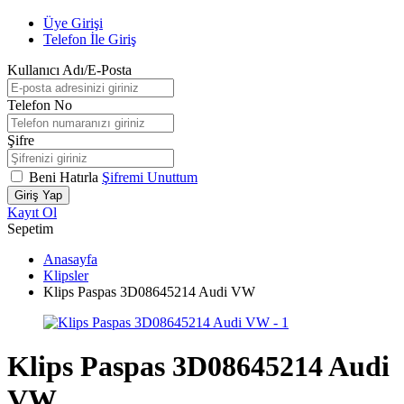
Üye Girişi
Telefon İle Giriş
Kullanıcı Adı/E-Posta
Telefon No
Şifre
Beni Hatırla
Şifremi Unuttum
Giriş Yap
Kayıt Ol
Sepetim
Anasayfa
Klipsler
Klips Paspas 3D08645214 Audi VW
Klips Paspas 3D08645214 Audi
VW