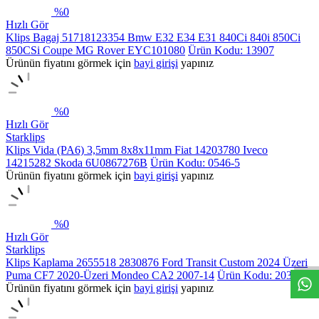
%
0
Hızlı Gör
Klips Bagaj 51718123354 Bmw E32 E34 E31 840Ci 840i 850Ci
850CSi Coupe MG Rover EYC101080
Ürün Kodu: 13907
Ürünün fiyatını görmek için
bayi girişi
yapınız
%
0
Hızlı Gör
Starklips
Klips Vida (PA6) 3,5mm 8x8x11mm Fiat 14203780 Iveco
14215282 Skoda 6U0867276B
Ürün Kodu: 0546-5
Ürünün fiyatını görmek için
bayi girişi
yapınız
%
0
Hızlı Gör
Starklips
Klips Kaplama 2655518 2830876 Ford Transit Custom 2024 Üzeri
Puma CF7 2020-Üzeri Mondeo CA2 2007-14
Ürün Kodu: 20322
Ürünün fiyatını görmek için
bayi girişi
yapınız