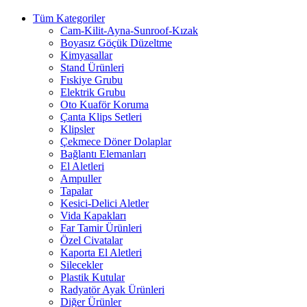
Tüm Kategoriler
Cam-Kilit-Ayna-Sunroof-Kızak
Boyasız Göçük Düzeltme
Kimyasallar
Stand Ürünleri
Fıskiye Grubu
Elektrik Grubu
Oto Kuaför Koruma
Çanta Klips Setleri
Klipsler
Çekmece Döner Dolaplar
Bağlantı Elemanları
El Aletleri
Ampuller
Tapalar
Kesici-Delici Aletler
Vida Kapakları
Far Tamir Ürünleri
Özel Civatalar
Kaporta El Aletleri
Silecekler
Plastik Kutular
Radyatör Ayak Ürünleri
Diğer Ürünler