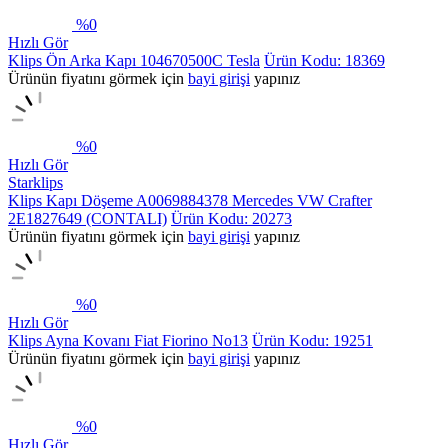
%
0
Hızlı Gör
Klips Ön Arka Kapı 104670500C Tesla
Ürün Kodu: 18369
Ürünün fiyatını görmek için
bayi girişi
yapınız
%
0
Hızlı Gör
Starklips
Klips Kapı Döşeme A0069884378 Mercedes VW Crafter
2E1827649 (CONTALI)
Ürün Kodu: 20273
Ürünün fiyatını görmek için
bayi girişi
yapınız
%
0
Hızlı Gör
Klips Ayna Kovanı Fiat Fiorino No13
Ürün Kodu: 19251
Ürünün fiyatını görmek için
bayi girişi
yapınız
%
0
Hızlı Gör