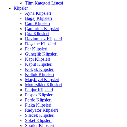
Tüm Kategori Listesi
Klipsler
Ayna Klipsleri
Bagaj Klipsleri
Cam Klipsleri
Çamurluk Klipsleri
Çıta Klipsleri
Davlumbaz Klipsleri
Döşeme Klipsleri
Far Klipsleri
Güneşlik Klipsleri
Kapı Klipsleri
Kaput Klipsleri
Kolçak Klipsleri
Koltuk Klipsleri
Marşbiyel Klipsleri
Motorsiklet Klipsleri
Panjur Klipsleri
Paspas Klipsleri
Perde Klipsleri
Plaka Klipsleri
Radyatör Klipsleri
Silecek Klipsleri
Soket Klipsleri
Spoiler Klipsleri