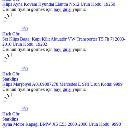
Klips Ayna Kovanı Hyundai Elantra No12
Ürün Kodu: 19250
Ürünün fiyatını görmek için
bayi girişi
yapınız
%
0
Hızlı Gör
Set Klips Bagaj Kapı Kilit Aktüatör VW Transporter T5 7h 7j 2003-
2010
Ürün Kodu: 19202
Ürünün fiyatını görmek için
bayi girişi
yapınız
%
0
Hızlı Gör
Starklips
Klips Marşbiyel A0109887278 Mercedes E Seri
Ürün Kodu: 9999
Ürünün fiyatını görmek için
bayi girişi
yapınız
%
0
Hızlı Gör
Starklips
Ayna Motor Kapağı BMW X5 E53 2000-2006
Ürün Kodu: 9998