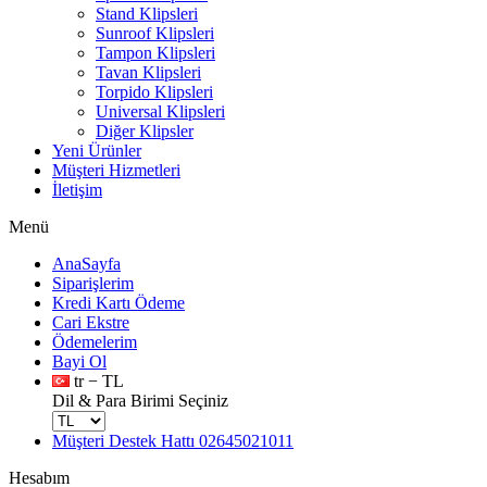
Stand Klipsleri
Sunroof Klipsleri
Tampon Klipsleri
Tavan Klipsleri
Torpido Klipsleri
Universal Klipsleri
Diğer Klipsler
Yeni Ürünler
Müşteri Hizmetleri
İletişim
Menü
AnaSayfa
Siparişlerim
Kredi Kartı Ödeme
Cari Ekstre
Ödemelerim
Bayi Ol
tr − TL
Dil & Para Birimi Seçiniz
Müşteri Destek Hattı
02645021011
Hesabım