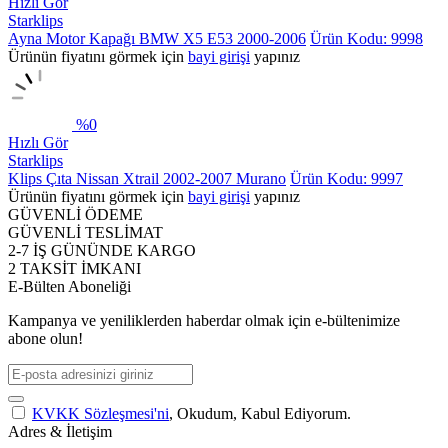
Hızlı Gör
Starklips
Ayna Motor Kapağı BMW X5 E53 2000-2006
Ürün Kodu: 9998
Ürünün fiyatını görmek için
bayi girişi
yapınız
%
0
Hızlı Gör
Starklips
Klips Çıta Nissan Xtrail 2002-2007 Murano
Ürün Kodu: 9997
Ürünün fiyatını görmek için
bayi girişi
yapınız
GÜVENLİ ÖDEME
GÜVENLİ TESLİMAT
2-7 İŞ GÜNÜNDE KARGO
2 TAKSİT İMKANI
E-Bülten Aboneliği
Kampanya ve yeniliklerden haberdar olmak için e-bültenimize
abone olun!
KVKK Sözleşmesi'ni
, Okudum, Kabul Ediyorum.
Adres & İletişim