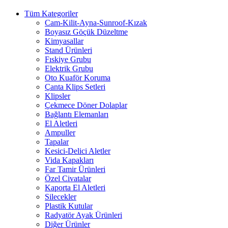
Tüm Kategoriler
Cam-Kilit-Ayna-Sunroof-Kızak
Boyasız Göçük Düzeltme
Kimyasallar
Stand Ürünleri
Fıskiye Grubu
Elektrik Grubu
Oto Kuaför Koruma
Çanta Klips Setleri
Klipsler
Çekmece Döner Dolaplar
Bağlantı Elemanları
El Aletleri
Ampuller
Tapalar
Kesici-Delici Aletler
Vida Kapakları
Far Tamir Ürünleri
Özel Civatalar
Kaporta El Aletleri
Silecekler
Plastik Kutular
Radyatör Ayak Ürünleri
Diğer Ürünler