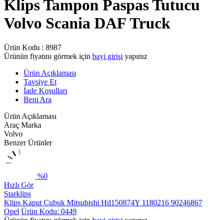
Klips Tampon Paspas Tutucu
Volvo Scania DAF Truck
Ürün Kodu :
8987
Ürünün fiyatını görmek için
bayi girişi
yapınız
Ürün Açıklaması
Tavsiye Et
İade Koşulları
Beni Ara
Ürün Açıklaması
Araç Marka
Volvo
Benzer Ürünler
%
0
Hızlı Gör
Starklips
Klips Kaput Çubuk Mitsubishi Hd150874Y 1180216 90246867
Opel
Ürün Kodu: 0449