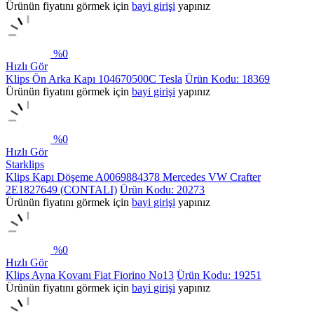
Ürünün fiyatını görmek için
bayi girişi
yapınız
%
0
Hızlı Gör
Klips Ön Arka Kapı 104670500C Tesla
Ürün Kodu: 18369
Ürünün fiyatını görmek için
bayi girişi
yapınız
%
0
Hızlı Gör
Starklips
Klips Kapı Döşeme A0069884378 Mercedes VW Crafter
2E1827649 (CONTALI)
Ürün Kodu: 20273
Ürünün fiyatını görmek için
bayi girişi
yapınız
%
0
Hızlı Gör
Klips Ayna Kovanı Fiat Fiorino No13
Ürün Kodu: 19251
Ürünün fiyatını görmek için
bayi girişi
yapınız