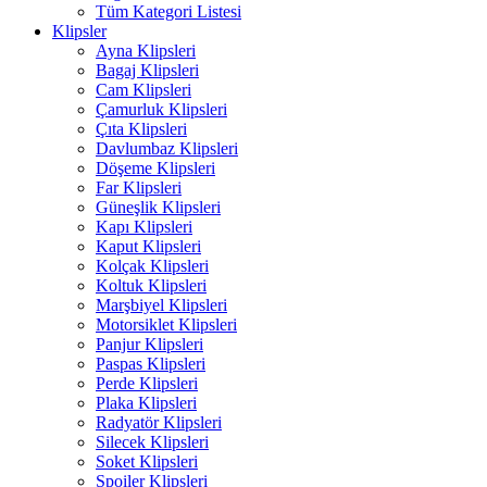
Tüm Kategori Listesi
Klipsler
Ayna Klipsleri
Bagaj Klipsleri
Cam Klipsleri
Çamurluk Klipsleri
Çıta Klipsleri
Davlumbaz Klipsleri
Döşeme Klipsleri
Far Klipsleri
Güneşlik Klipsleri
Kapı Klipsleri
Kaput Klipsleri
Kolçak Klipsleri
Koltuk Klipsleri
Marşbiyel Klipsleri
Motorsiklet Klipsleri
Panjur Klipsleri
Paspas Klipsleri
Perde Klipsleri
Plaka Klipsleri
Radyatör Klipsleri
Silecek Klipsleri
Soket Klipsleri
Spoiler Klipsleri