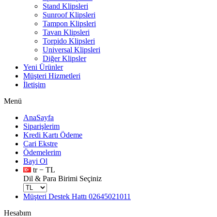
Stand Klipsleri
Sunroof Klipsleri
Tampon Klipsleri
Tavan Klipsleri
Torpido Klipsleri
Universal Klipsleri
Diğer Klipsler
Yeni Ürünler
Müşteri Hizmetleri
İletişim
Menü
AnaSayfa
Siparişlerim
Kredi Kartı Ödeme
Cari Ekstre
Ödemelerim
Bayi Ol
tr − TL
Dil & Para Birimi Seçiniz
Müşteri Destek Hattı
02645021011
Hesabım