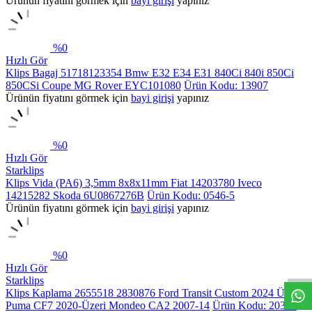
Ürünün fiyatını görmek için
bayi girişi
yapınız
%
0
Hızlı Gör
Klips Bagaj 51718123354 Bmw E32 E34 E31 840Ci 840i 850Ci
850CSi Coupe MG Rover EYC101080
Ürün Kodu: 13907
Ürünün fiyatını görmek için
bayi girişi
yapınız
%
0
Hızlı Gör
Starklips
Klips Vida (PA6) 3,5mm 8x8x11mm Fiat 14203780 Iveco
14215282 Skoda 6U0867276B
Ürün Kodu: 0546-5
Ürünün fiyatını görmek için
bayi girişi
yapınız
%
0
Hızlı Gör
Starklips
Klips Kaplama 2655518 2830876 Ford Transit Custom 2024 Üzeri
Puma CF7 2020-Üzeri Mondeo CA2 2007-14
Ürün Kodu: 20322