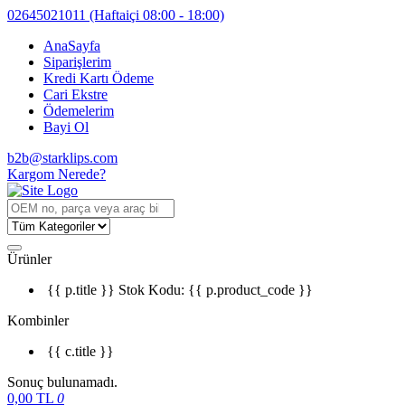
02645021011
(Haftaiçi 08:00 - 18:00)
AnaSayfa
Siparişlerim
Kredi Kartı Ödeme
Cari Ekstre
Ödemelerim
Bayi Ol
b2b@starklips.com
Kargom Nerede?
Ürünler
{{ p.title }}
Stok Kodu: {{ p.product_code }}
Kombinler
{{ c.title }}
Sonuç bulunamadı.
0,00
TL
0