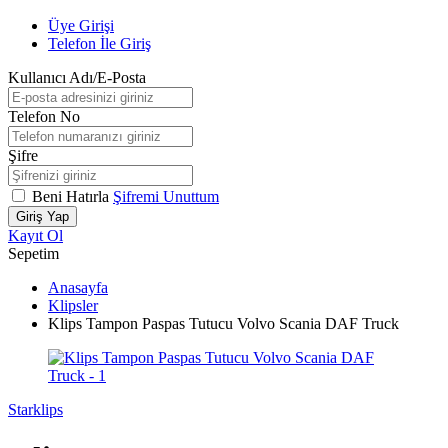
Üye Girişi
Telefon İle Giriş
Kullanıcı Adı/E-Posta
Telefon No
Şifre
Beni Hatırla
Şifremi Unuttum
Giriş Yap
Kayıt Ol
Sepetim
Anasayfa
Klipsler
Klips Tampon Paspas Tutucu Volvo Scania DAF Truck
Starklips