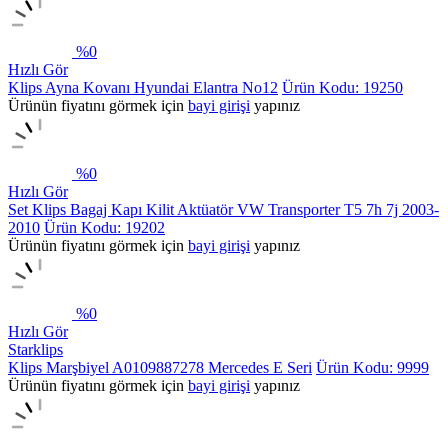
%
0
Hızlı Gör
Klips Ayna Kovanı Hyundai Elantra No12
Ürün Kodu: 19250
Ürünün fiyatını görmek için
bayi girişi
yapınız
%
0
Hızlı Gör
Set Klips Bagaj Kapı Kilit Aktüatör VW Transporter T5 7h 7j 2003-
2010
Ürün Kodu: 19202
Ürünün fiyatını görmek için
bayi girişi
yapınız
%
0
Hızlı Gör
Starklips
Klips Marşbiyel A0109887278 Mercedes E Seri
Ürün Kodu: 9999
Ürünün fiyatını görmek için
bayi girişi
yapınız