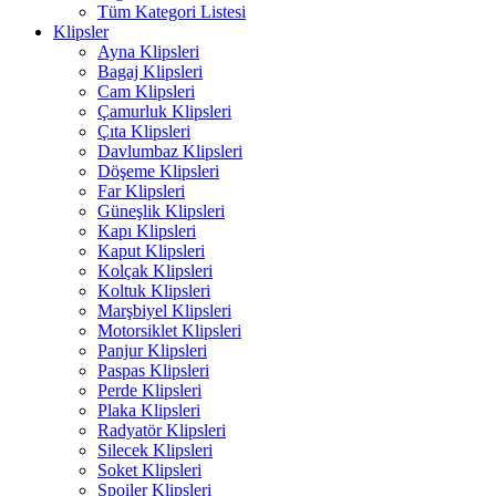
Tüm Kategori Listesi
Klipsler
Ayna Klipsleri
Bagaj Klipsleri
Cam Klipsleri
Çamurluk Klipsleri
Çıta Klipsleri
Davlumbaz Klipsleri
Döşeme Klipsleri
Far Klipsleri
Güneşlik Klipsleri
Kapı Klipsleri
Kaput Klipsleri
Kolçak Klipsleri
Koltuk Klipsleri
Marşbiyel Klipsleri
Motorsiklet Klipsleri
Panjur Klipsleri
Paspas Klipsleri
Perde Klipsleri
Plaka Klipsleri
Radyatör Klipsleri
Silecek Klipsleri
Soket Klipsleri
Spoiler Klipsleri