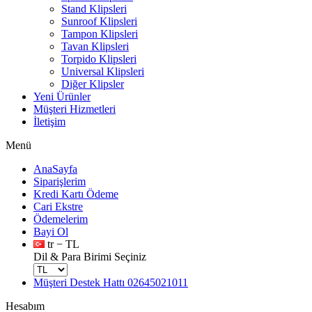
Stand Klipsleri
Sunroof Klipsleri
Tampon Klipsleri
Tavan Klipsleri
Torpido Klipsleri
Universal Klipsleri
Diğer Klipsler
Yeni Ürünler
Müşteri Hizmetleri
İletişim
Menü
AnaSayfa
Siparişlerim
Kredi Kartı Ödeme
Cari Ekstre
Ödemelerim
Bayi Ol
tr − TL
Dil & Para Birimi Seçiniz
Müşteri Destek Hattı
02645021011
Hesabım