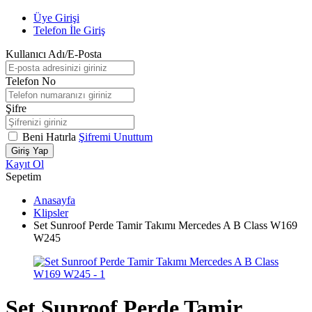
Üye Girişi
Telefon İle Giriş
Kullanıcı Adı/E-Posta
Telefon No
Şifre
Beni Hatırla
Şifremi Unuttum
Giriş Yap
Kayıt Ol
Sepetim
Anasayfa
Klipsler
Set Sunroof Perde Tamir Takımı Mercedes A B Class W169
W245
Set Sunroof Perde Tamir