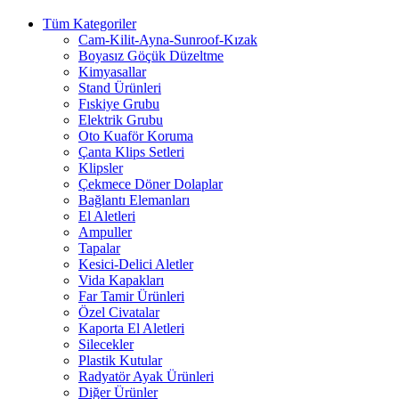
Tüm Kategoriler
Cam-Kilit-Ayna-Sunroof-Kızak
Boyasız Göçük Düzeltme
Kimyasallar
Stand Ürünleri
Fıskiye Grubu
Elektrik Grubu
Oto Kuaför Koruma
Çanta Klips Setleri
Klipsler
Çekmece Döner Dolaplar
Bağlantı Elemanları
El Aletleri
Ampuller
Tapalar
Kesici-Delici Aletler
Vida Kapakları
Far Tamir Ürünleri
Özel Civatalar
Kaporta El Aletleri
Silecekler
Plastik Kutular
Radyatör Ayak Ürünleri
Diğer Ürünler