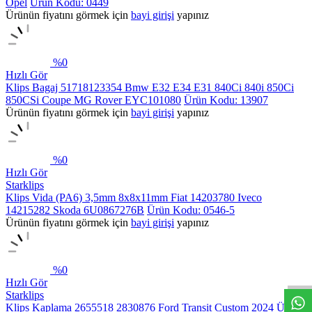
Opel
Ürün Kodu: 0449
Ürünün fiyatını görmek için
bayi girişi
yapınız
%
0
Hızlı Gör
Klips Bagaj 51718123354 Bmw E32 E34 E31 840Ci 840i 850Ci
850CSi Coupe MG Rover EYC101080
Ürün Kodu: 13907
Ürünün fiyatını görmek için
bayi girişi
yapınız
%
0
Hızlı Gör
Starklips
Klips Vida (PA6) 3,5mm 8x8x11mm Fiat 14203780 Iveco
14215282 Skoda 6U0867276B
Ürün Kodu: 0546-5
Ürünün fiyatını görmek için
bayi girişi
yapınız
%
0
Hızlı Gör
Starklips
Klips Kaplama 2655518 2830876 Ford Transit Custom 2024 Üzeri