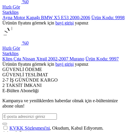
%
0
Hızlı Gör
Starklips
Ayna Motor Kapağı BMW X5 E53 2000-2006
Ürün Kodu: 9998
Ürünün fiyatını görmek için
bayi girişi
yapınız
%
0
Hızlı Gör
Starklips
Klips Çıta Nissan Xtrail 2002-2007 Murano
Ürün Kodu: 9997
Ürünün fiyatını görmek için
bayi girişi
yapınız
GÜVENLİ ÖDEME
GÜVENLİ TESLİMAT
2-7 İŞ GÜNÜNDE KARGO
2 TAKSİT İMKANI
E-Bülten Aboneliği
Kampanya ve yeniliklerden haberdar olmak için e-bültenimize
abone olun!
KVKK Sözleşmesi'ni
, Okudum, Kabul Ediyorum.