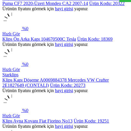
Puma CF7 2020-Üzeri Mondeo CA2 2007-14
Ürün Kodu: 20322
Ürünün fiyatını görmek için
bayi girişi
yapınız
%
0
Hızlı Gör
Klips Ön Arka Kapı 104670500C Tesla
Ürün Kodu: 18369
Ürünün fiyatını görmek için
bayi girişi
yapınız
%
0
Hızlı Gör
Starklips
Klips Kapı Döşeme A0069884378 Mercedes VW Crafter
2E1827649 (CONTALI)
Ürün Kodu: 20273
Ürünün fiyatını görmek için
bayi girişi
yapınız
%
0
Hızlı Gör
Klips Ayna Kovanı Fiat Fiorino No13
Ürün Kodu: 19251
Ürünün fiyatını görmek için
bayi girişi
yapınız