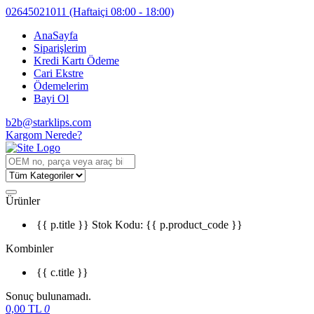
02645021011
(Haftaiçi 08:00 - 18:00)
AnaSayfa
Siparişlerim
Kredi Kartı Ödeme
Cari Ekstre
Ödemelerim
Bayi Ol
b2b@starklips.com
Kargom Nerede?
Ürünler
{{ p.title }}
Stok Kodu: {{ p.product_code }}
Kombinler
{{ c.title }}
Sonuç bulunamadı.
0,00
TL
0