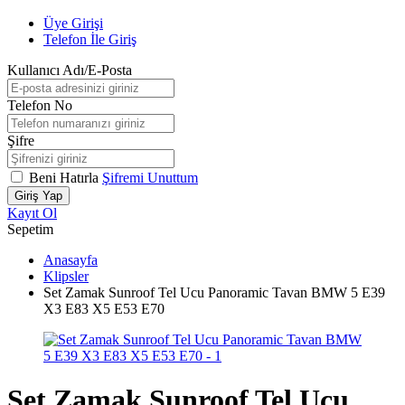
Üye Girişi
Telefon İle Giriş
Kullanıcı Adı/E-Posta
Telefon No
Şifre
Beni Hatırla
Şifremi Unuttum
Giriş Yap
Kayıt Ol
Sepetim
Anasayfa
Klipsler
Set Zamak Sunroof Tel Ucu Panoramic Tavan BMW 5 E39
X3 E83 X5 E53 E70
Set Zamak Sunroof Tel Ucu