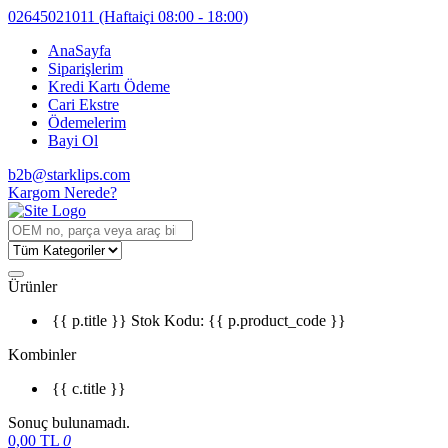
02645021011
(Haftaiçi 08:00 - 18:00)
AnaSayfa
Siparişlerim
Kredi Kartı Ödeme
Cari Ekstre
Ödemelerim
Bayi Ol
b2b@starklips.com
Kargom Nerede?
Ürünler
{{ p.title }}
Stok Kodu: {{ p.product_code }}
Kombinler
{{ c.title }}
Sonuç bulunamadı.
0,00
TL
0