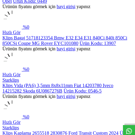
Opel
Ürün Kodu: 0449
Ürünün fiyatını görmek için
bayi girişi
yapınız
%
0
Hızlı Gör
Klips Bagaj 51718123354 Bmw E32 E34 E31 840Ci 840i 850Ci
850CSi Coupe MG Rover EYC101080
Ürün Kodu: 13907
Ürünün fiyatını görmek için
bayi girişi
yapınız
%
0
Hızlı Gör
Starklips
Klips Vida (PA6) 3,5mm 8x8x11mm Fiat 14203780 Iveco
14215282 Skoda 6U0867276B
Ürün Kodu: 0546-5
Ürünün fiyatını görmek için
bayi girişi
yapınız
%
0
Hızlı Gör
Starklips
Klips Kaplama 2655518 2830876 Ford Transit Custom 2024 Üzeri