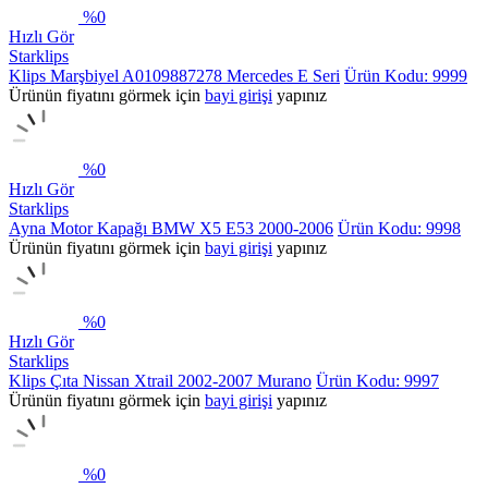
%
0
Hızlı Gör
Starklips
Klips Marşbiyel A0109887278 Mercedes E Seri
Ürün Kodu: 9999
Ürünün fiyatını görmek için
bayi girişi
yapınız
%
0
Hızlı Gör
Starklips
Ayna Motor Kapağı BMW X5 E53 2000-2006
Ürün Kodu: 9998
Ürünün fiyatını görmek için
bayi girişi
yapınız
%
0
Hızlı Gör
Starklips
Klips Çıta Nissan Xtrail 2002-2007 Murano
Ürün Kodu: 9997
Ürünün fiyatını görmek için
bayi girişi
yapınız
%
0