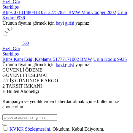
Hızlı Gör
Starklips
Klips 07131480418 07132757821 BMW Mini Cooper 2002
Ürün
Kodu: 9936
Ürünün fiyatını görmek için
bayi girişi
yapınız
%
0
Hızlı Gör
Starklips
Klips Kapı Eşiği Kaplama 51777171002 BMW
Ürün Kodu: 9935
Ürünün fiyatını görmek için
bayi girişi
yapınız
GÜVENLİ ÖDEME
GÜVENLİ TESLİMAT
2-7 İŞ GÜNÜNDE KARGO
2 TAKSİT İMKANI
E-Bülten Aboneliği
Kampanya ve yeniliklerden haberdar olmak için e-bültenimize
abone olun!
KVKK Sözleşmesi'ni
, Okudum, Kabul Ediyorum.