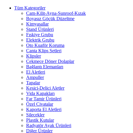
Tüm Kategoriler
Cam-Kilit-Ayna-Sunroof-Kızak
Boyasız Göçük Düzeltme
Kimyasallar
Stand Ürünleri
Fıskiye Grubu
Elektrik Grubu
Oto Kuaför Koruma
Çanta Klips Setleri
Klipsler
Çekmece Döner Dolaplar
Bağlantı Elemanları
El Aletleri
Ampuller
Tapalar
Kesici-Delici Aletler
Vida Kapakları
Far Tamir Ürünleri
Özel Civatalar
Kaporta El Aletleri
Silecekler
Plastik Kutular
Radyatör Ayak Ürünleri
Diğer Ürünler