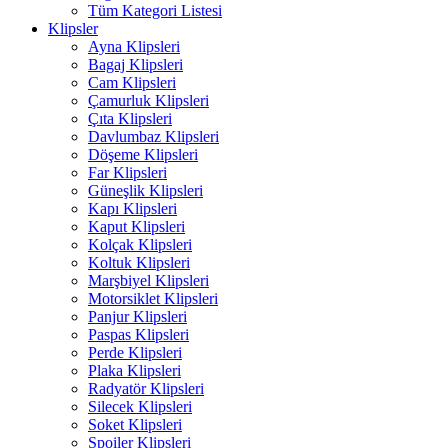
Tüm Kategori Listesi
Klipsler
Ayna Klipsleri
Bagaj Klipsleri
Cam Klipsleri
Çamurluk Klipsleri
Çıta Klipsleri
Davlumbaz Klipsleri
Döşeme Klipsleri
Far Klipsleri
Güneşlik Klipsleri
Kapı Klipsleri
Kaput Klipsleri
Kolçak Klipsleri
Koltuk Klipsleri
Marşbiyel Klipsleri
Motorsiklet Klipsleri
Panjur Klipsleri
Paspas Klipsleri
Perde Klipsleri
Plaka Klipsleri
Radyatör Klipsleri
Silecek Klipsleri
Soket Klipsleri
Spoiler Klipsleri