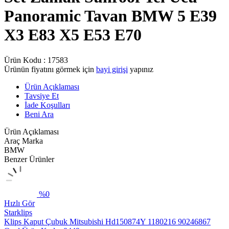
Panoramic Tavan BMW 5 E39
X3 E83 X5 E53 E70
Ürün Kodu :
17583
Ürünün fiyatını görmek için
bayi girişi
yapınız
Ürün Açıklaması
Tavsiye Et
İade Koşulları
Beni Ara
Ürün Açıklaması
Araç Marka
BMW
Benzer Ürünler
%
0
Hızlı Gör
Starklips
Klips Kaput Çubuk Mitsubishi Hd150874Y 1180216 90246867