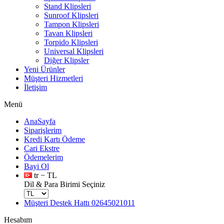
Stand Klipsleri
Sunroof Klipsleri
Tampon Klipsleri
Tavan Klipsleri
Torpido Klipsleri
Universal Klipsleri
Diğer Klipsler
Yeni Ürünler
Müşteri Hizmetleri
İletişim
Menü
AnaSayfa
Siparişlerim
Kredi Kartı Ödeme
Cari Ekstre
Ödemelerim
Bayi Ol
tr − TL
Dil & Para Birimi Seçiniz
Müşteri Destek Hattı
02645021011
Hesabım