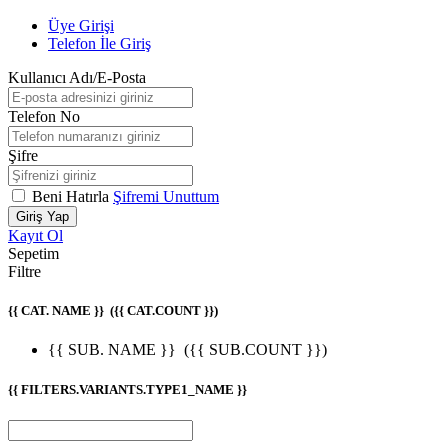
Üye Girişi
Telefon İle Giriş
Kullanıcı Adı/E-Posta
Telefon No
Şifre
Beni Hatırla
Şifremi Unuttum
Giriş Yap
Kayıt Ol
Sepetim
Filtre
{{ CAT. NAME }}
({{ CAT.COUNT }})
{{ SUB. NAME }}
({{ SUB.COUNT }})
{{ FILTERS.VARIANTS.TYPE1_NAME }}