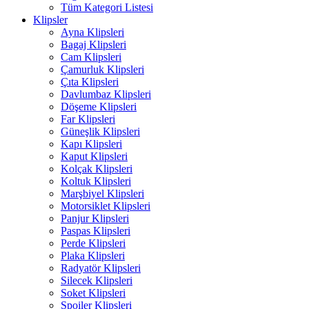
Tüm Kategori Listesi
Klipsler
Ayna Klipsleri
Bagaj Klipsleri
Cam Klipsleri
Çamurluk Klipsleri
Çıta Klipsleri
Davlumbaz Klipsleri
Döşeme Klipsleri
Far Klipsleri
Güneşlik Klipsleri
Kapı Klipsleri
Kaput Klipsleri
Kolçak Klipsleri
Koltuk Klipsleri
Marşbiyel Klipsleri
Motorsiklet Klipsleri
Panjur Klipsleri
Paspas Klipsleri
Perde Klipsleri
Plaka Klipsleri
Radyatör Klipsleri
Silecek Klipsleri
Soket Klipsleri
Spoiler Klipsleri