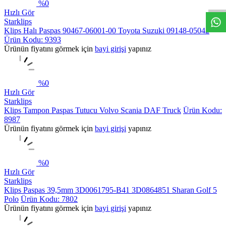
%
0
Hızlı Gör
Starklips
Klips Halı Paspas 90467-06001-00 Toyota Suzuki 09148-05042
Ürün Kodu: 9393
Ürünün fiyatını görmek için
bayi girişi
yapınız
%
0
Hızlı Gör
Starklips
Klips Tampon Paspas Tutucu Volvo Scania DAF Truck
Ürün Kodu:
8987
Ürünün fiyatını görmek için
bayi girişi
yapınız
%
0
Hızlı Gör
Starklips
Klips Paspas 39,5mm 3D0061795-B41 3D0864851 Sharan Golf 5
Polo
Ürün Kodu: 7802
Ürünün fiyatını görmek için
bayi girişi
yapınız