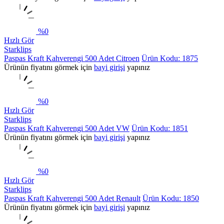
%
0
Hızlı Gör
Starklips
Paspas Kraft Kahverengi 500 Adet Citroen
Ürün Kodu: 1875
Ürünün fiyatını görmek için
bayi girişi
yapınız
%
0
Hızlı Gör
Starklips
Paspas Kraft Kahverengi 500 Adet VW
Ürün Kodu: 1851
Ürünün fiyatını görmek için
bayi girişi
yapınız
%
0
Hızlı Gör
Starklips
Paspas Kraft Kahverengi 500 Adet Renault
Ürün Kodu: 1850
Ürünün fiyatını görmek için
bayi girişi
yapınız