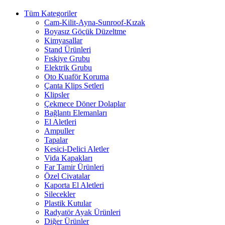
Tüm Kategoriler
Cam-Kilit-Ayna-Sunroof-Kızak
Boyasız Göçük Düzeltme
Kimyasallar
Stand Ürünleri
Fıskiye Grubu
Elektrik Grubu
Oto Kuaför Koruma
Çanta Klips Setleri
Klipsler
Çekmece Döner Dolaplar
Bağlantı Elemanları
El Aletleri
Ampuller
Tapalar
Kesici-Delici Aletler
Vida Kapakları
Far Tamir Ürünleri
Özel Civatalar
Kaporta El Aletleri
Silecekler
Plastik Kutular
Radyatör Ayak Ürünleri
Diğer Ürünler