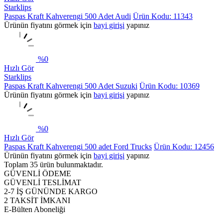
Starklips
Paspas Kraft Kahverengi 500 Adet Audi
Ürün Kodu: 11343
Ürünün fiyatını görmek için
bayi girişi
yapınız
%
0
Hızlı Gör
Starklips
Paspas Kraft Kahverengi 500 Adet Suzuki
Ürün Kodu: 10369
Ürünün fiyatını görmek için
bayi girişi
yapınız
%
0
Hızlı Gör
Paspas Kraft Kahverengi 500 adet Ford Trucks
Ürün Kodu: 12456
Ürünün fiyatını görmek için
bayi girişi
yapınız
Toplam
35
ürün bulunmaktadır.
GÜVENLİ ÖDEME
GÜVENLİ TESLİMAT
2-7 İŞ GÜNÜNDE KARGO
2 TAKSİT İMKANI
E-Bülten Aboneliği