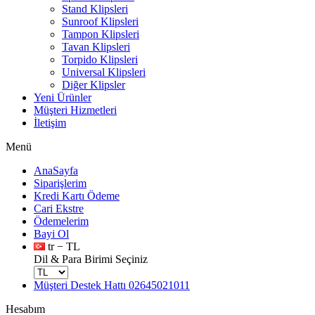
Stand Klipsleri
Sunroof Klipsleri
Tampon Klipsleri
Tavan Klipsleri
Torpido Klipsleri
Universal Klipsleri
Diğer Klipsler
Yeni Ürünler
Müşteri Hizmetleri
İletişim
Menü
AnaSayfa
Siparişlerim
Kredi Kartı Ödeme
Cari Ekstre
Ödemelerim
Bayi Ol
tr − TL
Dil & Para Birimi Seçiniz
Müşteri Destek Hattı
02645021011
Hesabım