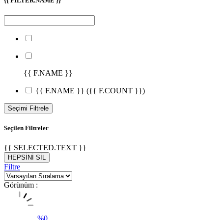
{{ FILTER.NAME }}
{{ F.NAME }}
{{ F.NAME }}
({{ F.COUNT }})
Seçimi Filtrele
Seçilen Filtreler
{{ SELECTED.TEXT }}
HEPSİNİ SİL
Filtre
Görünüm :
%
0