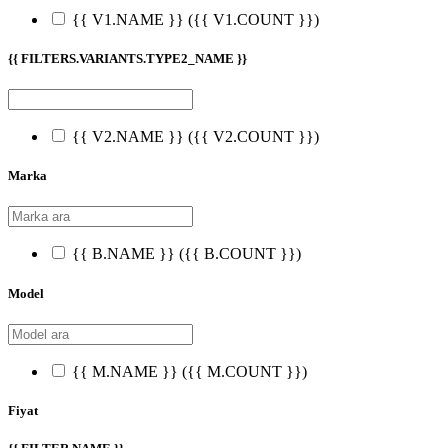
{{ V1.NAME }}
({{ V1.COUNT }})
{{ FILTERS.VARIANTS.TYPE2_NAME }}
{{ V2.NAME }}
({{ V2.COUNT }})
Marka
{{ B.NAME }}
({{ B.COUNT }})
Model
{{ M.NAME }}
({{ M.COUNT }})
Fiyat