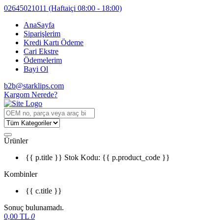
02645021011
(Haftaiçi 08:00 - 18:00)
AnaSayfa
Siparişlerim
Kredi Kartı Ödeme
Cari Ekstre
Ödemelerim
Bayi Ol
b2b@starklips.com
Kargom Nerede?
Ürünler
{{ p.title }}
Stok Kodu: {{ p.product_code }}
Kombinler
{{ c.title }}
Sonuç bulunamadı.
0,00
TL
0