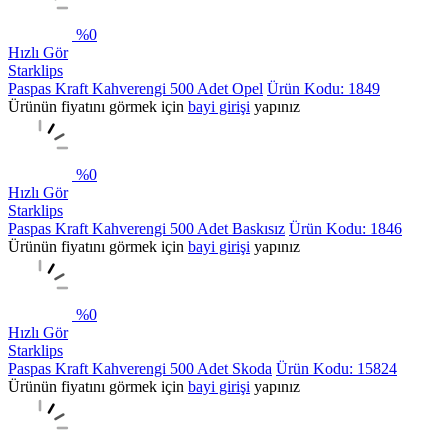
%
0
Hızlı Gör
Starklips
Paspas Kraft Kahverengi 500 Adet Opel
Ürün Kodu: 1849
Ürünün fiyatını görmek için
bayi girişi
yapınız
%
0
Hızlı Gör
Starklips
Paspas Kraft Kahverengi 500 Adet Baskısız
Ürün Kodu: 1846
Ürünün fiyatını görmek için
bayi girişi
yapınız
%
0
Hızlı Gör
Starklips
Paspas Kraft Kahverengi 500 Adet Skoda
Ürün Kodu: 15824
Ürünün fiyatını görmek için
bayi girişi
yapınız